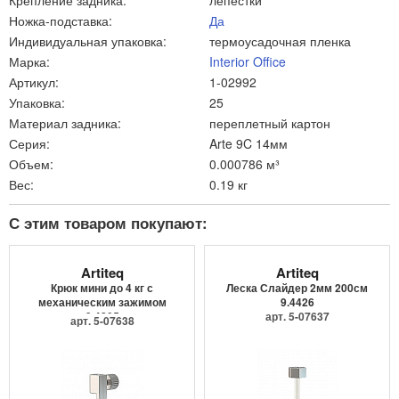
Крепление задника:
лепестки
Ножка-подставка:
Да
Индивидуальная упаковка:
термоусадочная пленка
Марка:
Interior Office
Артикул:
1-02992
Упаковка:
25
Материал задника:
переплетный картон
Серия:
Arte 9C 14мм
Объем:
0.000786 м³
Вес:
0.19 кг
С этим товаром покупают:
Artiteq
Artiteq
Крюк мини до 4 кг с
Леска Слайдер 2мм 200см
механическим зажимом
9.4426
9.4205
арт. 5-07637
арт. 5-07638