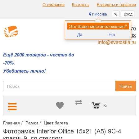
О компании
Контакты
Возвраты и гарантии
г Москва
Вход
Это Ваше местоположение?
8 (495) 970-00-70
Да
Нет
8 (800) 700-11-08
info@svetosila.ru
Ещё 2000 товаров - честно до
-70%.
Убедитесь лично!
Найти
Корзина пуста
Главная
Рамки
Цвет багета
Красные рамки для сертификато
Фоторамка Interior Office 15x21 (А5) 9C-4
красный, со стеклом