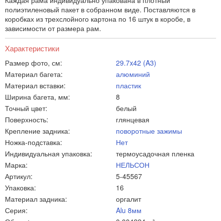
Каждая рама индивидуально упакована в плотный
полиэтиленовый пакет в собранном виде. Поставляются в
коробках из трехслойного картона по 16 штук в коробе, в
зависимости от размера рам.
Характеристики
Размер фото, см:
29.7x42 (A3)
Материал багета:
алюминий
Материал вставки:
пластик
Ширина багета, мм:
8
Точный цвет:
белый
Поверхность:
глянцевая
Крепление задника:
поворотные зажимы
Ножка-подставка:
Нет
Индивидуальная упаковка:
термоусадочная пленка
Марка:
НЕЛЬСОН
Артикул:
5-45567
Упаковка:
16
Материал задника:
оргалит
Серия:
Alu 8мм