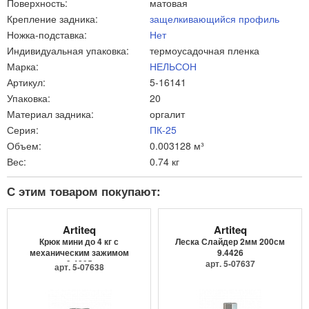
Поверхность:
матовая
Крепление задника:
защелкивающийся профиль
Ножка-подставка:
Нет
Индивидуальная упаковка:
термоусадочная пленка
Марка:
НЕЛЬСОН
Артикул:
5-16141
Упаковка:
20
Материал задника:
оргалит
Серия:
ПК-25
Объем:
0.003128 м³
Вес:
0.74 кг
С этим товаром покупают:
Artiteq
Artiteq
Крюк мини до 4 кг с
Леска Слайдер 2мм 200см
механическим зажимом
9.4426
9.4205
арт. 5-07637
арт. 5-07638