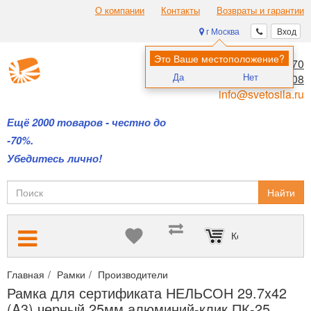
О компании
Контакты
Возвраты и гарантии
г Москва
Вход
Это Ваше местоположение?
8 (495) 970-00-70
Да
Нет
8 (800) 700-11-08
info@svetosila.ru
Ещё 2000 товаров - честно до
-70%.
Убедитесь лично!
Найти
Корзина пуста
Главная
Рамки
Производители
Алюминиевые рамки НЕЛЬСО
Рамка для сертификата НЕЛЬСОН 29.7x42
(A3) черный 25мм алюминий-клик ПК-25