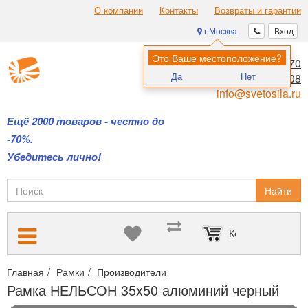
О компании
Контакты
Возвраты и гарантии
г Москва
Вход
Это Ваше местоположение?
8 (495) 970-00-70
Да
Нет
8 (800) 700-11-08
info@svetosila.ru
Ещё 2000 товаров - честно до
-70%.
Убедитесь лично!
Найти
Корзина пуста
Главная
Рамки
Производители
Алюминиевые рамки НЕЛЬСО
Рамка НЕЛЬСОН 35x50 алюминий черный