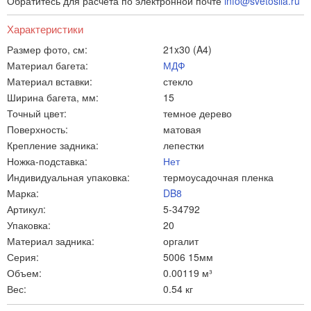
Обратитесь для расчета по электронной почте
info@svetosila.ru
Характеристики
Размер фото, см:
21x30 (A4)
Материал багета:
МДФ
Материал вставки:
стекло
Ширина багета, мм:
15
Точный цвет:
темное дерево
Поверхность:
матовая
Крепление задника:
лепестки
Ножка-подставка:
Нет
Индивидуальная упаковка:
термоусадочная пленка
Марка:
DB8
Артикул:
5-34792
Упаковка:
20
Материал задника:
оргалит
Серия:
5006 15мм
Объем:
0.00119 м³
Вес:
0.54 кг