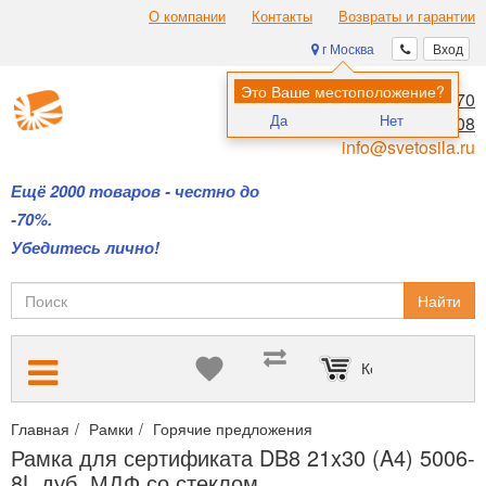
О компании
Контакты
Возвраты и гарантии
г Москва
Вход
Это Ваше местоположение?
8 (495) 970-00-70
Да
Нет
8 (800) 700-11-08
info@svetosila.ru
Ещё 2000 товаров - честно до
-70%.
Убедитесь лично!
Найти
Корзина пуста
Главная
Рамки
Горячие предложения
Только новинки и св
Рамка для сертификата DB8 21x30 (A4) 5006-
8L дуб, МДФ со стеклом