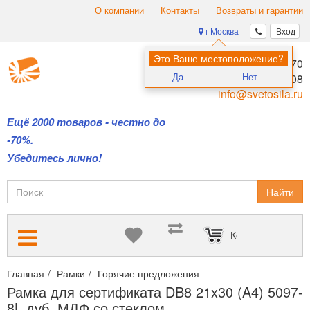
О компании
Контакты
Возвраты и гарантии
г Москва
Вход
Это Ваше местоположение?
8 (495) 970-00-70
Да
Нет
8 (800) 700-11-08
info@svetosila.ru
Ещё 2000 товаров - честно до
-70%.
Убедитесь лично!
Найти
Корзина пуста
Главная
Рамки
Горячие предложения
Только новинки и св
Рамка для сертификата DB8 21x30 (A4) 5097-
8L дуб, МДФ со стеклом