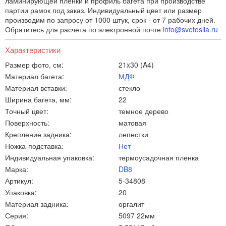
ламинирующей пленки и профиль багета при производстве
партии рамок под заказ. Индивидуальный цвет или размер
производим по запросу от 1000 штук, срок - от 7 рабочих дней.
Обратитесь для расчета по электронной почте
info@svetosila.ru
Характеристики
Размер фото, см:
21x30 (A4)
Материал багета:
МДФ
Материал вставки:
стекло
Ширина багета, мм:
22
Точный цвет:
темное дерево
Поверхность:
матовая
Крепление задника:
лепестки
Ножка-подставка:
Нет
Индивидуальная упаковка:
термоусадочная пленка
Марка:
DB8
Артикул:
5-34808
Упаковка:
20
Материал задника:
оргалит
Серия:
5097 22мм