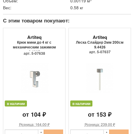
Объем:
0.00119 м³
Вес:
0.58 кг
С этим товаром покупают:
Artiteq
Artiteq
Крюк мини до 4 кг с
Леска Слайдер 2мм 200см
механическим зажимом
9.4426
9.4205
арт. 5-07637
арт. 5-07638
в наличии
в наличии
от 104 ₽
от 153 ₽
Розница: 164.00 ₽
Розница: 239.00 ₽