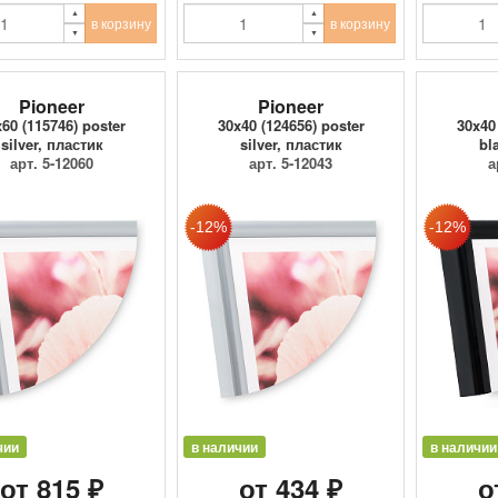
в корзину
в корзину
Pioneer
Pioneer
60 (115746) poster
30x40 (124656) poster
30x40
silver, пластик
silver, пластик
bl
арт. 5-12060
арт. 5-12043
а
чии
в наличии
в наличии
от 815 ₽
от 434 ₽
о