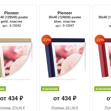
Pioneer
Pioneer
40 (129545) poster
30x40 (124659) poster
30x40 (1
gold, пластик
blue, пластик
арт. 5-12042
арт. 5-12047
а
чии
в наличии
в наличии
от 434 ₽
от 434 ₽
о
озница: 574.00 ₽
Розница: 521.00 ₽
Розн