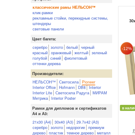
классические рамы НЕЛЬСОН™
клик-рамки
рекламные стойки, перекидные системы,
30x
штендеры
световые панели
Цвет багета:
серебро
золото
белый
черный
красный
оранжевый
желтый
зеленый
голубой
синий
фиолетовый
оттенки дерева
Производители:
НЕЛЬСОН™
Светосила
Pioneer
Interior Office
Hofmann
DB8
Interior
Interior Lite
Светосила Радуга
МИРАМ
Метрика
Interior Poster
в нали
Рамки для дипломов и сертификатов
А4 и А3:
21x30 (А4)
30x40 (А3)
29.7х42 (А3)
серебро
золото
недорогие
премиум
Р
дерево
пластик
темное дерево
металл