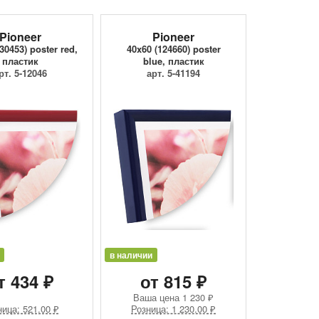
Pioneer
Pioneer
30453) poster red,
40x60 (124660) poster
пластик
blue, пластик
рт. 5-12046
арт. 5-41194
в наличии
т 434 ₽
от 815 ₽
Ваша цена
1 230 ₽
ица: 521.00 ₽
Розница: 1 230.00 ₽