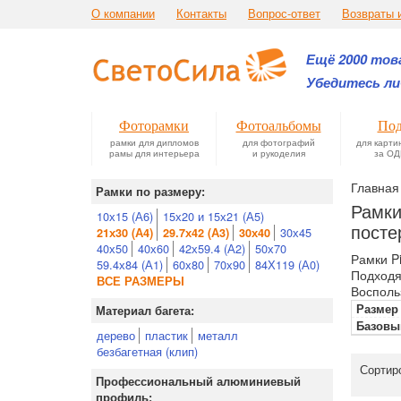
О компании
Контакты
Вопрос-ответ
Возвраты 
Ещё 2000 това
Убедитесь ли
Фоторамки
Фотоальбомы
Под
рамки для дипломов
для фотографий
для карти
рамы для интерьера
и рукоделия
за ОД
Главная
Рамки по размеру:
Рамки
10х15 (А6)
15х20 и 15х21 (А5)
посте
30х45
21х30 (А4)
29.7х42 (А3)
30х40
40х50
40х60
42х59.4 (А2)
50х70
Рамки P
59.4х84 (А1)
60х80
70х90
84Х119 (А0)
Подходя
ВСЕ РАЗМЕРЫ
Восполь
Размер
Материал багета:
Базовы
дерево
пластик
металл
безбагетная (клип)
Сортир
Профессиональный алюминиевый
профиль: