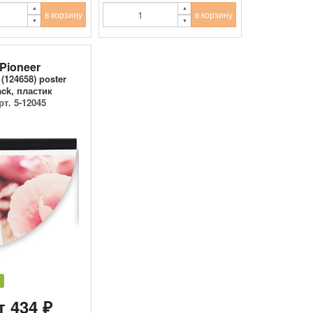
в корзину
в корзину
Pioneer
 (124658) poster
ack, пластик
рт. 5-12045
т 434 ₽