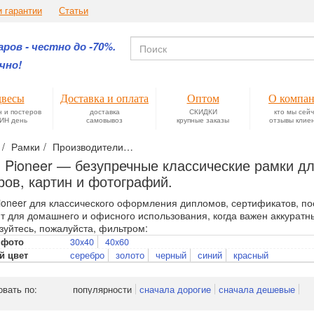
и гарантии
Статьи
ров - честно до -70%.
чно!
весы
Доставка и оплата
Оптом
О компа
н и постеров
доставка
СКИДКИ
кто мы сей
ИН день
самовывоз
крупные заказы
отзывы клие
Рамки
Производители
Рамки Pioneer — безупречные классич
 Pioneer — безупречные классические рамки д
ров, картин и фотографий.
ioneer для классического оформления дипломов, сертификатов, п
т для домашнего и офисного использования, когда важен аккуратн
зуйтесь, пожалуйста, фильтром:
30x40
40x60
 фото
серебро
золото
черный
синий
красный
й цвет
овать по:
популярности
сначала дорогие
сначала дешевые