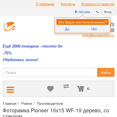
О компании
Контакты
Возвраты и гарантии
г Москва
Вход
Это Ваше местоположение?
8 (495) 970-00-70
Да
Нет
8 (800) 700-11-08
info@svetosila.ru
Ещё 2000 товаров - честно до
-70%.
Убедитесь лично!
Найти
Корзина пуста
Главная
Рамки
Производители
Рамки Pioneer — безупречны
Фоторамка Pioneer 10x15 WF-19 дерево, со
стеклом