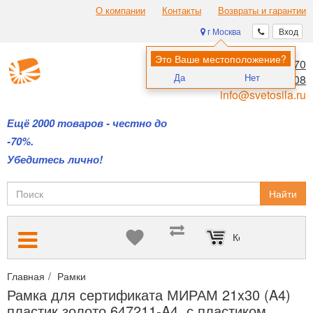
О компании
Контакты
Возвраты и гарантии
г Москва
Вход
Это Ваше местоположение?
8 (495) 970-00-70
Да
Нет
8 (800) 700-11-08
info@svetosila.ru
Ещё 2000 товаров - честно до
-70%.
Убедитесь лично!
Найти
Корзина пуста
Главная
Рамки
Рамки для дипломов и сертификатов А4 и А3
Рамка для сертификата МИРАМ 21x30 (A4)
пластик золото 647211-A4, с пластиком