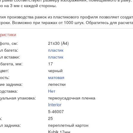
о на 3 мм с каждой стороны.
гия производства рамок из пластикового профиля позволяет созда
сроки. Возможно при тиражах от 1000 штук. Обратитесь для расчет
ристики
фото, см:
21x30 (A4)
л багета:
пластик
л вставки:
пластик
багета, мм:
17
цвет:
черный
ость:
матовая
ие задника:
лепестки
одставка:
Нет
уальная упаковка:
термоусадочная пленка
Interior
5-46007
:
25
л задника:
переплетный картон
Kubik 17мм