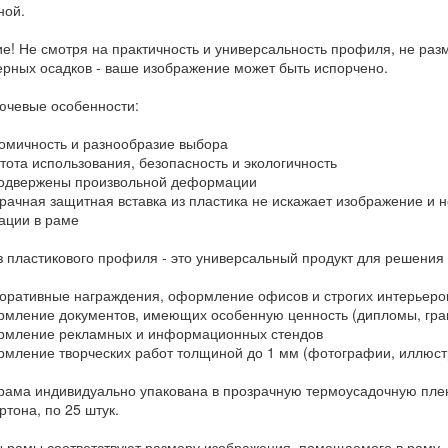
ной.
е! Не смотря на практичность и универсальность профиля, не ра
рных осадков - ваше изображение может быть испорчено.
лючевые особенности:
мичность и разнообразие выбора
ота использования, безопасность и экологичность
одвержены произвольной деформации
ачная защитная вставка из пластика не искажает изображение и н
ции в раме
з пластикового профиля - это универсальный продукт для решения
ративные награждения, оформление офисов и строгих интерьеро
ление документов, имеющих особенную ценность (дипломы, грам
мление рекламных и информационных стендов
ление творческих работ толщиной до 1 мм (фотографии, иллюстр
рама индивидуально упакована в прозрачную термоусадочную пленк
тона, по 25 штук.
 рамы соответствуют размеру изображения, помещаемого в раму. 