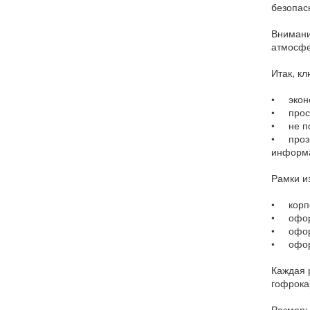
безопас
Внимани
атмосфе
Итак, к
• эконо
• прост
• не п
• прозр
информа
Рамки и
• корпо
• оформ
• офор
• оформ
Каждая 
гофрокар
Размеры