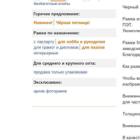
безбагетные-клипы
Черный 
Горячие предложения:
Рамка и
Новинки!
Чёрная пятница!
ПЭТ.
Укомпле
Рамки по назначению:
с паспарту
для хобби и рукоделия
Рамки I
для грамот и дипломов
для пазлов
заводск
интерьерные
Благода
Для среднего и крупного опта:
Как раз
продажа только упаковками
Чтобы вс
Эксклюзивно:
изображ
архив фоторамок
Внимани
для час
Толщина
Внимани
В качес