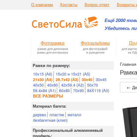
О компании
Контакты
Вопрос-ответ
Возвраты 
Ещё 2000 това
Убедитесь ли
Фоторамки
Фотоальбомы
Под
рамки для дипломов
для фотографий
для карти
рамы для интерьера
и рукоделия
за ОД
Главная
Рамки по размеру:
Рамка
10х15 (А6)
15х20 и 15х21 (А5)
30х45
21х30 (А4)
29.7х42 (А3)
30х40
40х50
40х60
42х59.4 (А2)
50х70
← Де
59.4х84 (А1)
60х80
70х90
84Х119 (А0)
ВСЕ РАЗМЕРЫ
Материал багета:
дерево
пластик
металл
безбагетная (клип)
Профессиональный алюминиевый
профиль: