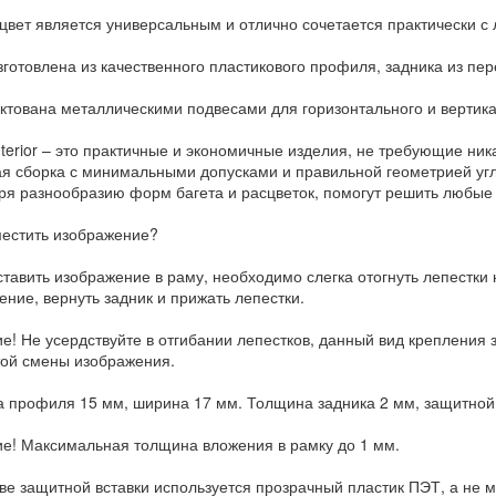
цвет является универсальным и отлично сочетается практически 
зготовлена из качественного пластикового профиля, задника из пер
ктована металлическими подвесами для горизонтального и вертик
nterior – это практичные и экономичные изделия, не требующие ник
ая сборка с минимальными допусками и правильной геометрией угл
ря разнообразию форм багета и расцветок, помогут решить любые 
местить изображение?
тавить изображение в раму, необходимо слегка отогнуть лепестки н
ение, вернуть задник и прижать лепестки.
е! Не усердствуйте в отгибании лепестков, данный вид крепления 
той смены изображения.
 профиля 15 мм, ширина 17 мм. Толщина задника 2 мм, защитной в
е! Максимальная толщина вложения в рамку до 1 мм.
тве защитной вставки используется прозрачный пластик ПЭТ, а не 