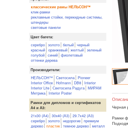
классические рамы НЕЛЬСОН™
клик-рамки
рекламные стойки, перекидные системы,
штендеры
световые панели
Цвет багета:
серебро
золото
белый
черный
красный
оранжевый
желтый
зеленый
голубой
синий
фиолетовый
оттенки дерева
Производители:
НЕЛЬСОН™
Светосила
Pioneer
Interior Office
Hofmann
DB8
Interior
Interior Lite
Светосила Радуга
МИРАМ
Метрика
Interior Poster
Описан
Рамки для дипломов и сертификатов
Черная 
А4 и А3:
21x30 (А4)
30x40 (А3)
29.7х42 (А3)
Рамки ф
серебро
золото
недорогие
премиум
Подходя
дерево
пластик
темное дерево
металл