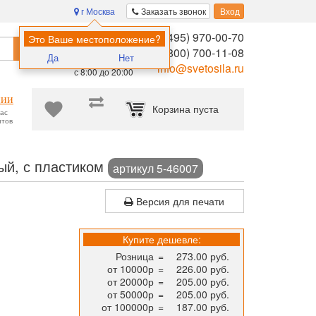
г Москва
Заказать звонок
Вход
8 (495) 970-00-70
Помощь в
Это Ваше местоположение?
Найти
выборе:
8 (800) 700-11-08
Да
Нет
Ежедневно,
info@svetosila.ru
с 8:00 до 20:00
нии
Корзина пуста
час
нтов
овые рамки для дипломов, фотографий и сертификатов формата А
ный, с пластиком
артикул 5-46007
Версия для печати
Купите дешевле:
Розница
=
273.00 руб.
от 10000р
=
226.00 руб.
от 20000р
=
205.00 руб.
от 50000р
=
205.00 руб.
от 100000р
=
187.00 руб.