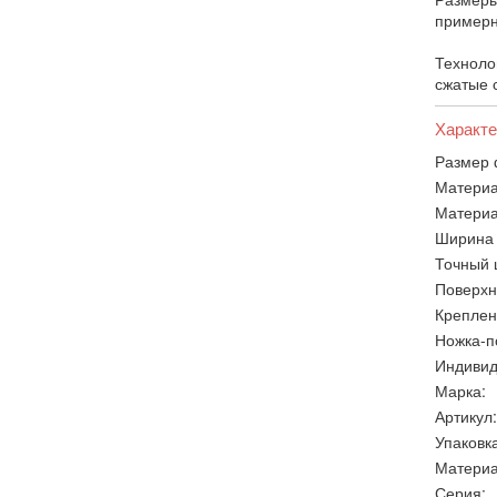
примерн
Техноло
сжатые 
Характе
Размер 
Материа
Материа
Ширина 
Точный 
Поверхн
Креплен
Ножка-п
Индивид
Марка:
Артикул:
Упаковка
Материа
Серия: