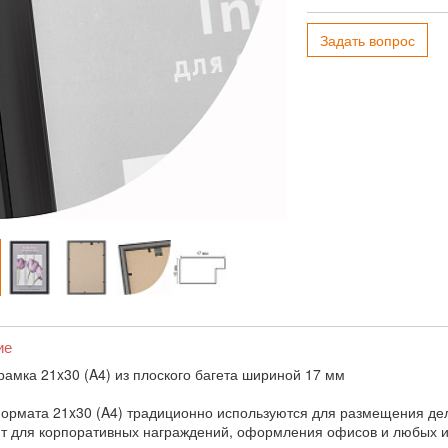
Задать вопрос
ие
рамка 21x30 (A4) из плоского багета шириной 17 мм
ормата 21x30 (A4) традиционно используются для размещения дел
т для корпоративных награждений, оформления офисов и любых и