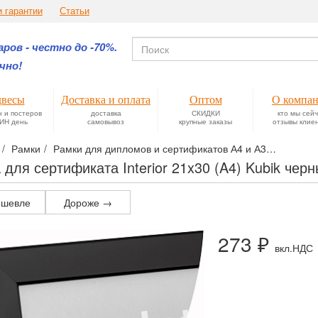
и гарантии
Статьи
ров - честно до -70%.
чно!
весы
Доставка и оплата
Оптом
О компа
н и постеров
доставка
СКИДКИ
кто мы сей
ИН день
самовывоз
крупные заказы
отзывы клие
Рамки
Рамки для дипломов и сертификатов А4 и А3
Пластик
 для сертификата Interior 21x30 (A4) Kubik чер
шевле
Дороже →
273 ₽
вкл.НДС