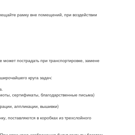
змещайте рамку вне помещений, при воздействии
е может пострадать при транспортировке, замене
 широчайшего круга задач:
в.
оты, сертификаты, благодарственные письма)
ации, аппликации, вышивки)
у, поставляются в коробках из трехслойного
При этом края изображения будут закрыты багетом