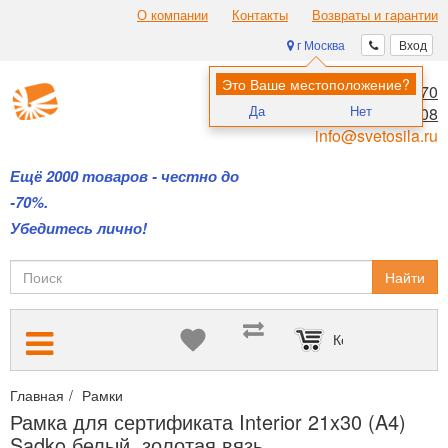
О компании
Контакты
Возвраты и гарантии
г Москва
Вход
Это Ваше местоположение?
8 (495) 970-00-70
Да
Нет
8 (800) 700-11-08
info@svetosila.ru
Ещё 2000 товаров - честно до
-70%.
Убедитесь лично!
Найти
Корзина пуста
Главная
Рамки
Рамки для дипломов и сертификатов А4 и А3
Рамка для сертификата Interior 21x30 (A4)
Sadko белый, золотая вязь