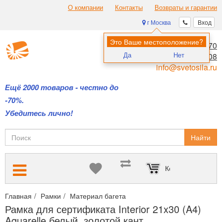
О компании
Контакты
Возвраты и гарантии
г Москва
Вход
Это Ваше местоположение?
8 (495) 970-00-70
Да
Нет
8 (800) 700-11-08
info@svetosila.ru
Ещё 2000 товаров - честно до
-70%.
Убедитесь лично!
Найти
Корзина пуста
Главная
Рамки
Материал багета
Пластиковые рамки для ди
Рамка для сертификата Interior 21x30 (A4)
Aquarelle белый, золотой кант