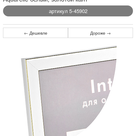
артикул 5-45902
← Дешевле
Дороже →