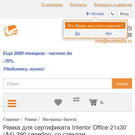
О компании
Контакты
Возвраты и гарантии
г Москва
Вход
Это Ваше местоположение?
8 (495) 970-00-70
Да
Нет
8 (800) 700-11-08
info@svetosila.ru
Ещё 2000 товаров - честно до
-70%.
Убедитесь лично!
Найти
Корзина пуста
Главная
Рамки
Материал багета
Пластиковые рамки для ди
Рамка для сертификата Interior Office 21x30
(A4) 290 серебро, со стеклом