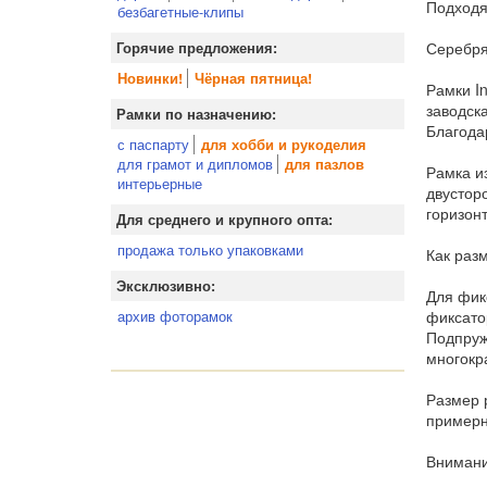
Подходя
безбагетные-клипы
Серебря
Горячие предложения:
Новинки!
Чёрная пятница!
Рамки I
заводск
Рамки по назначению:
Благода
с паспарту
для хобби и рукоделия
для грамот и дипломов
для пазлов
Рамка из
интерьерные
двустор
горизон
Для среднего и крупного опта:
продажа только упаковками
Как раз
Эксклюзивно:
Для фик
фиксато
архив фоторамок
Подпруж
многокр
Размер 
примерн
Внимани