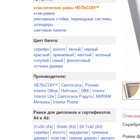
классические рамы НЕЛЬСОН™
клик-рамки
рекламные стойки, перекидные системы,
штендеры
световые панели
Цвет багета:
серебро
золото
белый
черный
красный
оранжевый
желтый
зеленый
голубой
синий
фиолетовый
оттенки дерева
Производители:
НЕЛЬСОН™
Светосила
Pioneer
Interior Office
Hofmann
DB8
Interior
Interior Lite
Светосила Радуга
МИРАМ
Метрика
Interior Poster
Рамки для дипломов и сертификатов
Описан
А4 и А3:
Серебря
21x30 (А4)
30x40 (А3)
29.7х42 (А3)
серебро
золото
недорогие
премиум
Рамки ф
дерево
пластик
темное дерево
металл