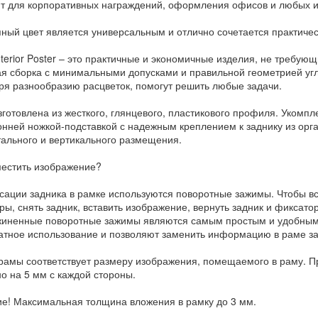
т для корпоративных награждений, оформления офисов и любых и
ный цвет является универсальным и отлично сочетается практиче
nterior Poster – это практичные и экономичные изделия, не требую
ая сборка с минимальными допусками и правильной геометрией угл
ря разнообразию расцветок, помогут решить любые задачи.
готовлена из жесткого, глянцевого, пластикового профиля. Укомпле
онней ножкой-подставкой с надежным креплением к заднику из орг
тального и вертикального размещения.
местить изображение?
сации задника в рамке используются поворотные зажимы. Чтобы в
ры, снять задник, вставить изображение, вернуть задник и фиксато
иненные поворотные зажимы являются самым простым и удобным 
атное использование и позволяют заменить информацию в раме за 
рамы соответствует размеру изображения, помещаемого в раму. Пр
о на 5 мм с каждой стороны.
е! Максимальная толщина вложения в рамку до 3 мм.