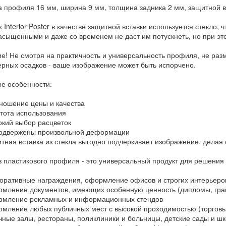
 профиля 16 мм, ширина 9 мм, толщина задника 2 мм, защитной вс
 Interior Poster в качестве защитной вставки используется стекло,
асыщенными и даже со временем не даст им потускнеть, но при эт
е! Не смотря на практичность и универсальность профиля, не ра
рных осадков - ваше изображение может быть испорчено.
е особенности:
ошение цены и качества
ота использования
ий выбор расцветок
одвержены произвольной деформации
ная вставка из стекла выгодно подчеркивает изображение, делая е
з пластикового профиля - это универсальный продукт для решения
ративные награждения, оформление офисов и строгих интерьеро
ление документов, имеющих особенную ценность (дипломы, грам
мление рекламных и информационных стендов
ление любых публичных мест с высокой проходимостью (торговые
чные залы, рестораны, поликлиники и больницы, детские сады и ш