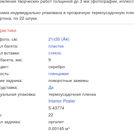
ление творческих работ толщиной до 3 мм (фотографии, иллюстр
рама индивидуально упакована в прозрачную термоусадочную пленк
ртона, по 22 штуки.
ристики
фото, см:
21x30 (A4)
л багета:
пластик
л вставки:
стекло
багета, мм:
9
цвет:
серебро
ость:
глянцевая
ие задника:
поворотные зажимы
одставка:
Да
уальная упаковка:
термоусадочная пленка
Interior Poster
5-43774
:
22
л задника:
оргалит
0.00145 м³