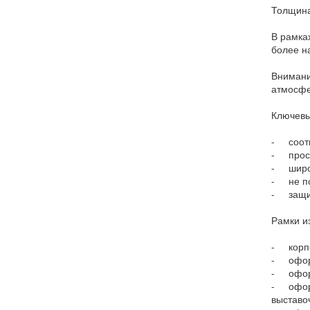
Толщина
В рамках
более н
Внимани
атмосфе
Ключевы
- соотн
- прост
- широк
- не п
- защит
Рамки и
- корпо
- оформ
- офор
- оформ
выставо