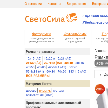
О компании
Контакты
Вопрос-ответ
Возвраты 
Ещё 2000 това
Убедитесь ли
Фоторамки
Фотоальбомы
Под
рамки для дипломов
для фотографий
для карти
рамы для интерьера
и рукоделия
за ОД
Главная
Рамки по размеру:
Рамка
10х15 (А6)
15х20 и 15х21 (А5)
30х45
артику
21х30 (А4)
29.7х42 (А3)
30х40
40х50
40х60
42х59.4 (А2)
50х70
59.4х84 (А1)
60х80
70х90
84Х119 (А0)
← Де
ВСЕ РАЗМЕРЫ
Материал багета:
дерево
пластик
металл
безбагетная (клип)
Профессиональный алюминиевый
профиль: