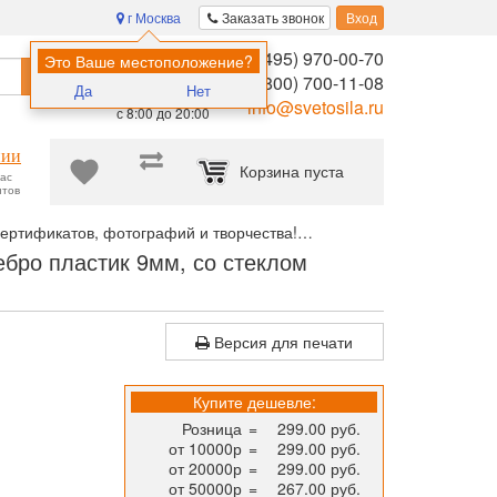
г Москва
Заказать звонок
Вход
8 (495) 970-00-70
Помощь в
Это Ваше местоположение?
Найти
выборе:
8 (800) 700-11-08
Да
Нет
Ежедневно,
info@svetosila.ru
с 8:00 до 20:00
нии
Корзина пуста
час
нтов
ертификатов, фотографий и творчества!
Рамка для сертификата I
ребро пластик 9мм, со стеклом
Версия для печати
Купите дешевле:
Розница
=
299.00 руб.
от 10000р
=
299.00 руб.
от 20000р
=
299.00 руб.
от 50000р
=
267.00 руб.