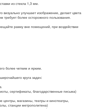
тавки из стекла 1,3 мм.
 что визуально улучшает изображение, делает цвета
ом требует более осторожного пользования.
змещайте рамку вне помещений, при воздействии
го более четким и ярким.
 широчайшего круга задач:
в.
оты, сертификаты, благодарственные письма)
 центры, магазины, театры и кинотеатры,
колы, станции метрополитена)