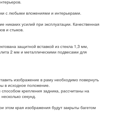
нтерьеров.
ски с любыми вложениями и интерьерами.
щие никаких усилий при эксплуатации. Качественная
ов и стыков.
ктована защитной вставкой из стекла 1,3 мм,
алита 2 мм и металлическими подвесами для
ставить изображение в раму необходимо повернуть
ры в исходное положение.
способом крепления задника, рассчитаны на
несколько секунд.
и этом края изображения будут закрыты багетом