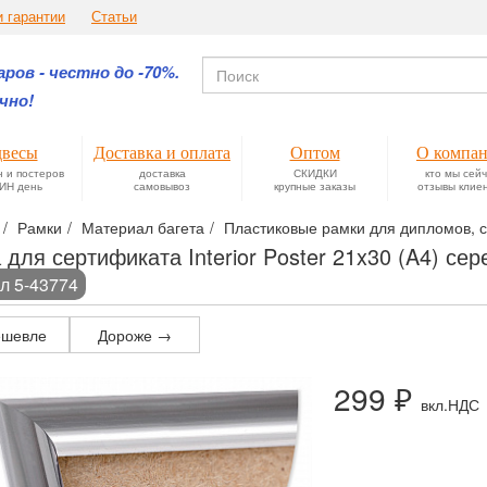
и гарантии
Статьи
ров - честно до -70%.
чно!
весы
Доставка и оплата
Оптом
О компа
н и постеров
доставка
СКИДКИ
кто мы сей
ИН день
самовывоз
крупные заказы
отзывы клие
Рамки
Материал багета
Пластиковые рамки для дипломов, с
 для сертификата Interior Poster 21x30 (A4) се
л 5-43774
шевле
Дороже →
299 ₽
вкл.НДС