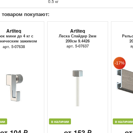
0.5 кг
 товаром покупают:
Artiteq
Artiteq
юк мини до 4 кг с
Леска Слайдер 2мм
Рельс
ническим зажимом
200см 9.4426
2
9.4205
арт. 5-07637
а
арт. 5-07638
чии
в наличии
в наличии
от 104 ₽
от 153 ₽
от