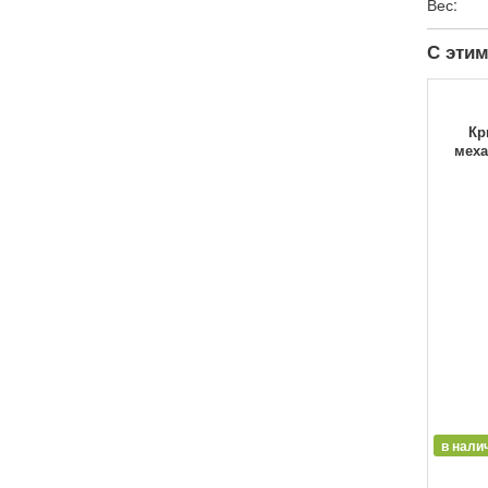
Вес:
С этим
Кр
меха
в нали