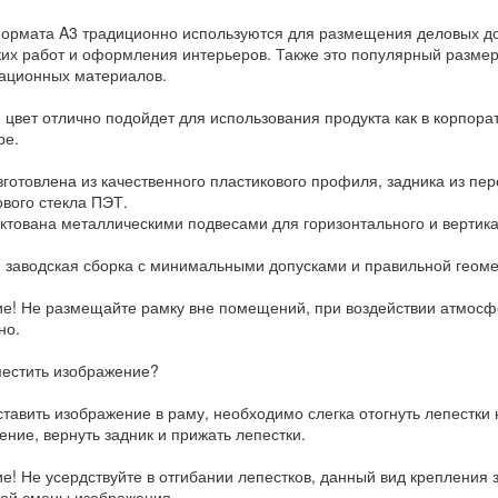
ормата A3 традиционно используются для размещения деловых док
ких работ и оформления интерьеров. Также это популярный размер
ционных материалов.
 цвет отлично подойдет для использования продукта как в корпорат
ре.
зготовлена из качественного пластикового профиля, задника из пер
ового стекла ПЭТ.
ктована металлическими подвесами для горизонтального и вертик
 заводская сборка с минимальными допусками и правильной геомет
е! Не размещайте рамку вне помещений, при воздействии атмосф
но.
местить изображение?
тавить изображение в раму, необходимо слегка отогнуть лепестки н
ение, вернуть задник и прижать лепестки.
е! Не усердствуйте в отгибании лепестков, данный вид крепления 
той смены изображения.