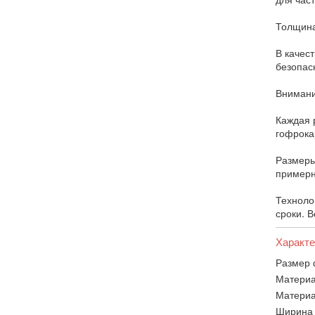
Толщина
В качес
безопас
Внимани
Каждая 
гофрока
Размеры
примерн
Техноло
сроки. 
Характе
Размер 
Материа
Материа
Ширина 