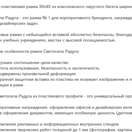
 пластиковая рамка 30x40 из классического округлого багета шири
ла Радуга - это рамки № 1 для корпоративного брендинга, награжде
дизайнерских задач.
овые рамки с небьющейся вставкой абсолютно безопасны, благода
 и учебных учреждениях, местах с высокой посещаемостью.
е особенности рамок Светосила Радуга:
чшее соотношение цена-качество
ота использования, безопасность и экологичность
одвержены произвольной деформации
ачная защитная вставка из пластика не искажает изображение и н
ции в раме
ветосила Радуга из пластикового профиля - это универсальный про
ративные награждения, оформление офисов и дизайнерских инт
 оформление документов, имеющих особенную ценность (дипломы
ление рекламных и информационных внутренних стендов
ление творческих работ толщиной до 1 мм (фотографии, картины