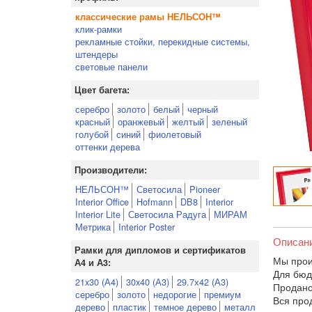
классические рамы НЕЛЬСОН™
клик-рамки
рекламные стойки, перекидные системы,
штендеры
световые панели
Цвет багета:
серебро
золото
белый
черный
красный
оранжевый
желтый
зеленый
голубой
синий
фиолетовый
оттенки дерева
Производители:
НЕЛЬСОН™
Светосила
Pioneer
Interior Office
Hofmann
DB8
Interior
Interior Lite
Светосила Радуга
МИРАМ
Метрика
Interior Poster
Описан
Рамки для дипломов и сертификатов
Мы прои
А4 и А3:
Для бюд
21x30 (А4)
30x40 (А3)
29.7х42 (А3)
Продано
серебро
золото
недорогие
премиум
Вся про
дерево
пластик
темное дерево
металл