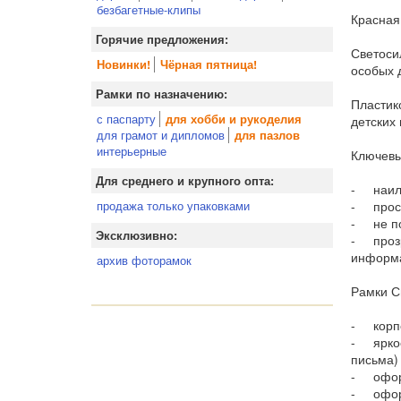
безбагетные-клипы
Красная
Горячие предложения:
Светоси
Новинки!
Чёрная пятница!
особых 
Рамки по назначению:
Пластик
с паспарту
для хобби и рукоделия
детских
для грамот и дипломов
для пазлов
интерьерные
Ключевы
Для среднего и крупного опта:
- наилу
- прост
продажа только упаковками
- не п
Эксклюзивно:
- прозр
информа
архив фоторамок
Рамки С
- корпо
- яркое
письма)
- оформ
- оформ