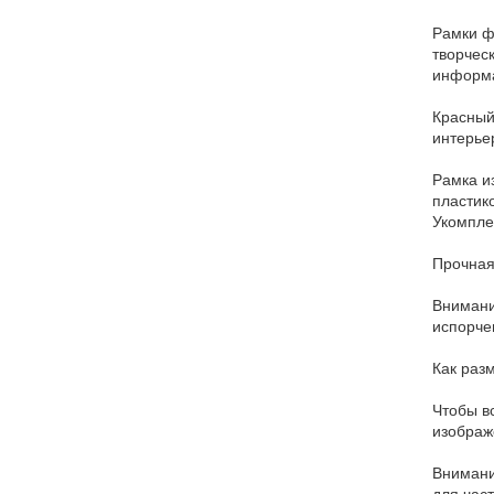
Рамки ф
творчес
информа
Красный
интерье
Рамка и
пластик
Укомпле
Прочная
Внимани
испорче
Как раз
Чтобы вс
изображ
Внимани
для час