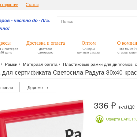
и гарантии
Статьи
ров - честно до -70%.
чно!
весы
Доставка и оплата
Оптом
О компа
н и постеров
доставка
СКИДКИ
кто мы сей
ИН день
самовывоз
крупные заказы
отзывы клие
Рамки
Материал багета
Пластиковые рамки для дипломов, с
 для сертификата Светосила Радуга 30x40 кра
шевле
Дороже →
336 ₽
вкл.НДС
Оферта ЕАИСТ: 