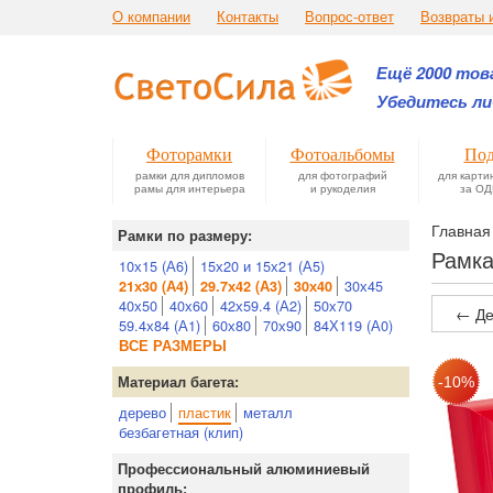
О компании
Контакты
Вопрос-ответ
Возвраты 
Ещё 2000 това
Убедитесь ли
Фоторамки
Фотоальбомы
Под
рамки для дипломов
для фотографий
для карти
рамы для интерьера
и рукоделия
за ОД
Главная
Рамки по размеру:
Рамка
10х15 (А6)
15х20 и 15х21 (А5)
30х45
21х30 (А4)
29.7х42 (А3)
30х40
40х50
40х60
42х59.4 (А2)
50х70
← Де
59.4х84 (А1)
60х80
70х90
84Х119 (А0)
ВСЕ РАЗМЕРЫ
Материал багета:
дерево
пластик
металл
безбагетная (клип)
Профессиональный алюминиевый
профиль: