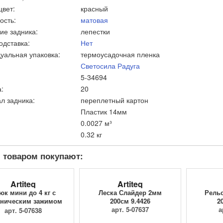
цвет:
красный
ость:
матовая
ие задника:
лепестки
одставка:
Нет
уальная упаковка:
термоусадочная пленка
Светосила Радуга
5-34694
:
20
л задника:
переплетный картон
Пластик 14мм
0.0027 м³
0.32 кг
 товаром покупают:
Artiteq
Artiteq
юк мини до 4 кг с
Леска Слайдер 2мм
Рельс
ническим зажимом
200см 9.4426
2
9.4205
арт. 5-07637
а
арт. 5-07638