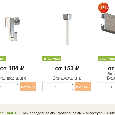
чии
в наличии
в наличии
от 104 ₽
от 153 ₽
от
Ваш
озница: 164.00 ₽
Розница: 239.00 ₽
Розн
в корзину
в корзину
ля ЕАИСТ
Мы продаём рамки, фотоальбомы и аксессуары к ним