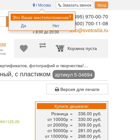
г Москва
Заказать звонок
Вход
8 (495) 970-00-70
Помощь в
Это Ваше местоположение?
Найти
выборе:
8 (800) 700-11-08
Да
Нет
Ежедневно,
info@svetosila.ru
с 8:00 до 20:00
нии
Корзина пуста
час
нтов
ертификатов, фотографий и творчества!
Рамка для сертификата 
сный, с пластиком
артикул 5-34694
Версия для печати
Купите дешевле:
Розница
=
336.00 руб.
от 10000р
=
330.00 руб.
0841125-26
от 20000р
=
309.00 руб.
от 50000р
=
281.00 руб.
от 100000р
=
268.00 руб.