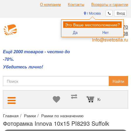
О компании
Контакты
Возвраты и гарантии
г Москва
Вход
Это Ваше местоположение?
8 (495) 970-00-70
Да
Нет
8 (800) 700-11-08
info@svetosila.ru
Ещё 2000 товаров - честно до
-70%.
Убедитесь лично!
Найти
Корзина пуста
Главная
Рамки
Рамки по назначению
Рамки с паспарту для
Фоторамка Innova 10x15 PI8293 Suffolk