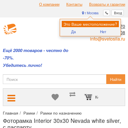
О компании
Контакты
Возвраты и гарантии
г Москва
Вход
Это Ваше местоположение?
8 (495) 970-00-70
Да
Нет
8 (800) 700-11-08
info@svetosila.ru
Ещё 2000 товаров - честно до
-70%.
Убедитесь лично!
Найти
Корзина пуста
Главная
Рамки
Рамки по назначению
Рамки с паспарту для
Фоторамка Interior 30x30 Nevada white silver,
с паспарту