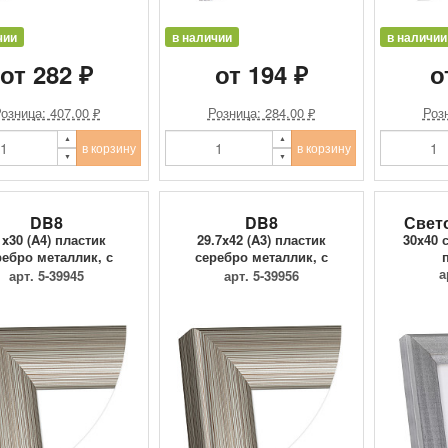
чии
в наличии
в наличии
от 282 ₽
от 194 ₽
о
озница: 407.00 ₽
Розница: 284.00 ₽
Розн
в корзину
в корзину
DB8
DB8
Свет
1x30 (A4) пластик
29.7x42 (A3) пластик
30x40 
ребро металлик, с
серебро металлик, с
пластиком
пластик...
а
арт. 5-39945
арт. 5-39956