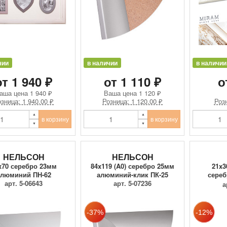
чии
в наличии
в наличии
от 1 940 ₽
от 1 110 ₽
о
аша цена
1 940 ₽
Ваша цена
1 120 ₽
зница: 1 940.00 ₽
Розница: 1 120.00 ₽
Розн
в корзину
в корзину
НЕЛЬСОН
НЕЛЬСОН
x70 серебро 23мм
84x119 (A0) серебро 25мм
21x3
алюминий ПН-62
алюминий-клик ПК-25
сереб
арт. 5-06643
арт. 5-07236
п
а