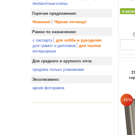
безбагетные-клипы
в нали
Горячие предложения:
Новинки!
Чёрная пятница!
Рамки по назначению:
Р
с паспарту
для хобби и рукоделия
для грамот и дипломов
для пазлов
интерьерные
Для среднего и крупного опта:
продажа только упаковками
2
се
Эксклюзивно:
архив фоторамок