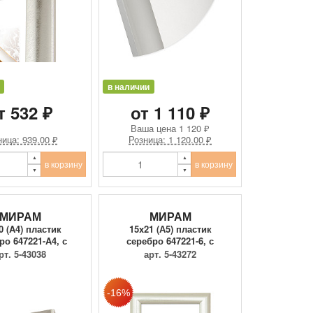
в наличии
т 532 ₽
от 1 110 ₽
Ваша цена
1 120 ₽
ица: 939.00 ₽
Розница: 1 120.00 ₽
в корзину
в корзину
МИРАМ
МИРАМ
0 (A4) пластик
15x21 (А5) пластик
ро 647221-A4, с
серебро 647221-6, с
ластико...
пластиком
рт. 5-43038
арт. 5-43272