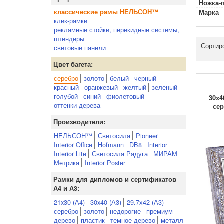
Ножка-
классические рамы НЕЛЬСОН™
Марка
клик-рамки
рекламные стойки, перекидные системы,
штендеры
Сортир
световые панели
Цвет багета:
серебро
золото
белый
черный
красный
оранжевый
желтый
зеленый
голубой
синий
фиолетовый
30x4
оттенки дерева
сер
Производители:
НЕЛЬСОН™
Светосила
Pioneer
Interior Office
Hofmann
DB8
Interior
Interior Lite
Светосила Радуга
МИРАМ
Метрика
Interior Poster
Рамки для дипломов и сертификатов
А4 и А3:
21x30 (А4)
30x40 (А3)
29.7х42 (А3)
серебро
золото
недорогие
премиум
дерево
пластик
темное дерево
металл