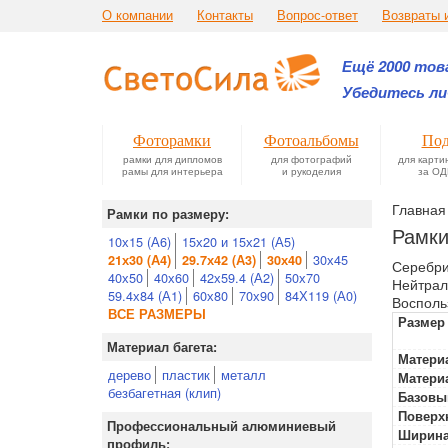
О компании
Контакты
Вопрос-ответ
Возвраты 
Ещё 2000 това
Убедитесь ли
Фоторамки
Фотоальбомы
Под
рамки для дипломов
для фотографий
для карти
рамы для интерьера
и рукоделия
за ОД
Главная
Рамки по размеру:
Рамки
10х15 (А6)
15х20 и 15х21 (А5)
30х45
21х30 (А4)
29.7х42 (А3)
30х40
Серебри
40х50
40х60
42х59.4 (А2)
50х70
Нейтрал
59.4х84 (А1)
60х80
70х90
84Х119 (А0)
Восполь
ВСЕ РАЗМЕРЫ
Размер
Материал багета:
Материа
дерево
пластик
металл
Матери
безбагетная (клип)
Базовы
Поверх
Профессиональный алюминиевый
Ширина
профиль: