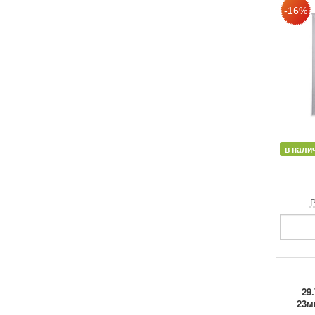
в нали
Р
29
23м