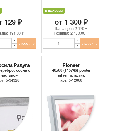
в наличии
т 129 ₽
от 1 300 ₽
Ваша цена
2 170 ₽
ица: 191.00 ₽
Розница: 2 170.00 ₽
в корзину
в корзину
осила Радуга
Pioneer
серебро, сосна с
40x60 (115746) poster
пластиком
silver, пластик
рт. 5-34326
арт. 5-12060