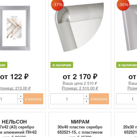
чии
в наличии
в наличии
от 122 ₽
от 2 170 ₽
от
Ваша цена
2 510 ₽
Ваш
озница: 213.00 ₽
Розница: 2 510.00 ₽
Розн
в корзину
в корзину
НЕЛЬСОН
МИРАМ
.7x42 (A3) серебро
30x40 пластик серебро
20x30 
м алюминий ПН-62
652521-15, с пластиком
652521