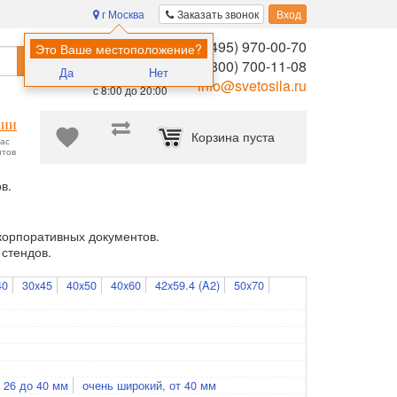
г Москва
Заказать звонок
Вход
8 (495) 970-00-70
Помощь в
Это Ваше местоположение?
Найти
выборе:
8 (800) 700-11-08
Да
Нет
Ежедневно,
info@svetosila.ru
с 8:00 до 20:00
нии
Корзина пуста
час
нтов
в.
корпоративных документов.
стендов.
40
30x45
40x50
40x60
42x59.4 (A2)
50x70
 26 до 40 мм
очень широкий, от 40 мм