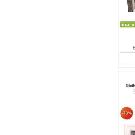
в нали
Р
34x6