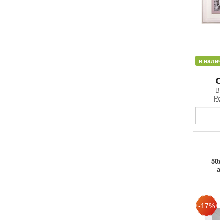
в нали
В
Ро
50