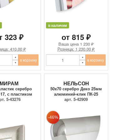
в наличии
т 323 ₽
от 815 ₽
Ваша цена
1 230 ₽
ица: 410.00 ₽
Розница: 1 230.00 ₽
в корзину
в корзину
МИРАМ
НЕЛЬСОН
пластик серебро
50x70 серебро Деко 25мм
-17, с пластиком
алюминий-клик ПК-25
рт. 5-43276
арт. 5-42909