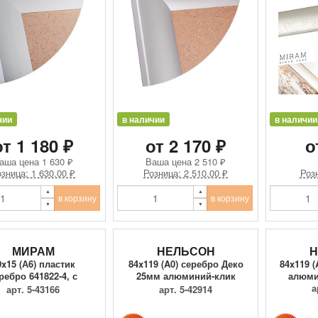
чии
в наличии
в наличии
от 1 180 ₽
от 2 170 ₽
о
аша цена
1 630 ₽
Ваша цена
2 510 ₽
зница: 1 630.00 ₽
Розница: 2 510.00 ₽
Розн
в корзину
в корзину
МИРАМ
НЕЛЬСОН
Н
0x15 (А6) пластик
84x119 (A0) серебро Деко
84x119 
ребро 641822-4, с
25мм алюминий-клик
алюми
пластиком
ПК-2...
а
арт. 5-43166
арт. 5-42914