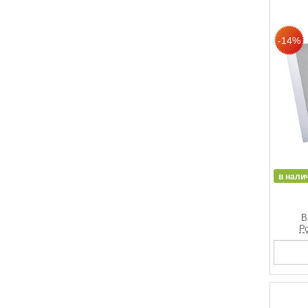
в нали
В
Ро