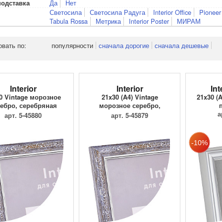
Да
Нет
подставка
Светосила
Светосила Радуга
Interior Office
Pioneer
Tabula Rossa
Метрика
Interior Poster
МИРАМ
овать по:
популярности
сначала дорогие
сначала дешевые
Interior
Interior
Int
0 Vintage морозное
21x30 (A4) Vintage
21x30 (A
ебро, серебряная
морозное серебро,
вязь
серебряная ...
а
арт. 5-45880
арт. 5-45879