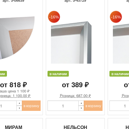
арт. 5-06639
арт. 5-45729
а
чии
в наличии
в наличии
от 818 ₽
от 389 ₽
о
аша цена
1 100 ₽
зница: 1 100.00 ₽
Розница: 687.00 ₽
Розн
в корзину
в корзину
МИРАМ
НЕЛЬСОН
Н