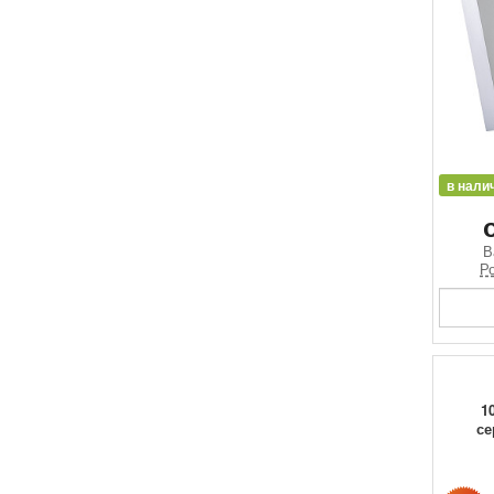
в нали
В
Ро
1
се