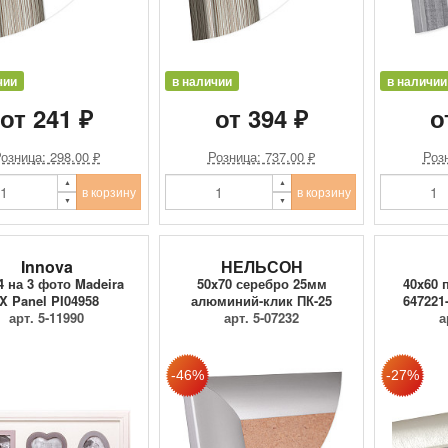
чии
в наличии
в наличии
от 241 ₽
от 394 ₽
о
озница: 298.00 ₽
Розница: 737.00 ₽
Розн
в корзину
в корзину
Innova
НЕЛЬСОН
4 на 3 фото Madeira
50x70 серебро 25мм
40x60 
IX Panel PI04958
алюминий-клик ПК-25
647221
арт. 5-11990
арт. 5-07232
а