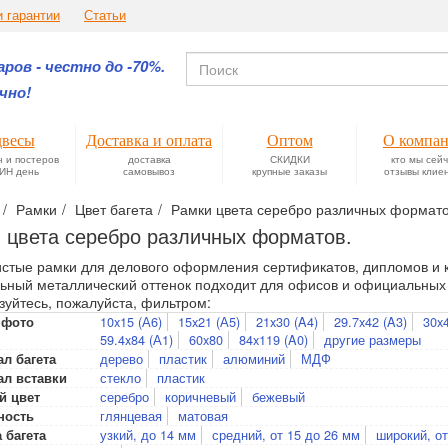
и гарантии
Статьи
ров - честно до -70%.
чно!
весы
Доставка и оплата
Оптом
О компа
н и постеров
доставка
СКИДКИ
кто мы сей
ИН день
самовывоз
крупные заказы
отзывы клие
Рамки
Цвет багета
Рамки цвета серебро различных формато
 цвета серебро различных форматов.
стые рамки для делового оформления сертификатов, дипломов и 
ьный металлический оттенок подходит для офисов и официальных 
зуйтесь, пожалуйста, фильтром:
10x15 (А6)
15x21 (А5)
21x30 (A4)
29.7x42 (A3)
30x
 фото
59.4x84 (А1)
60x80
84x119 (A0)
другие размеры
дерево
пластик
алюминий
МДФ
л багета
стекло
пластик
ал вставки
серебро
коричневый
бежевый
й цвет
глянцевая
матовая
ность
узкий, до 14 мм
средний, от 15 до 26 мм
широкий, от
 багета