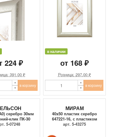
в наличии
т 224 ₽
от 168 ₽
ица: 391.00 ₽
Розница: 297.00 ₽
в корзину
в корзину
ЕЛЬСОН
МИРАМ
(A0) серебро 30мм
40x50 пластик серебро
ний-клик ПК-30
647221-16, с пластиком
рт. 5-07248
арт. 5-43275