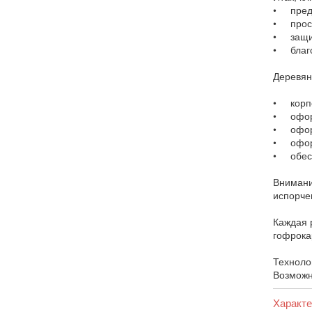
• предс
• прост
• защит
• благо
Деревян
• корпо
• оформ
• офор
• оформ
• обесп
Внимани
испорче
Каждая 
гофрока
Техноло
Возможн
Характе