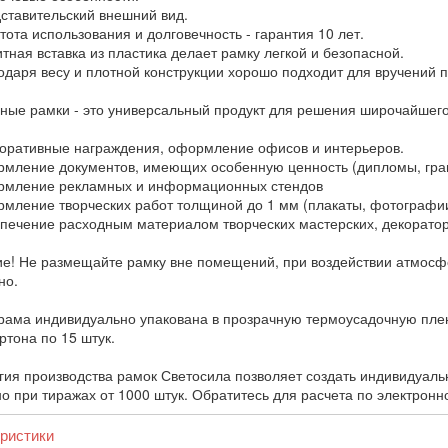
тавительский внешний вид.
ота использования и долговечность - гарантия 10 лет.
ная вставка из пластика делает рамку легкой и безопасной.
даря весу и плотной конструкции хорошо подходит для вручений 
ные рамки - это универсальный продукт для решения широчайшего 
ративные награждения, оформление офисов и интерьеров.
ление документов, имеющих особенную ценность (дипломы, грам
мление рекламных и информационных стендов
ление творческих работ толщиной до 1 мм (плакаты, фотографии
ечение расходным материалом творческих мастерских, декоратор
е! Не размещайте рамку вне помещений, при воздействии атмосф
но.
рама индивидуально упакована в прозрачную термоусадочную пленк
ртона по 15 штук.
гия производства рамок Светосила позволяет создать индивидуаль
о при тиражах от 1000 штук. Обратитесь для расчета по электронн
ристики