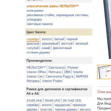
классические рамы НЕЛЬСОН™
клик-рамки
рекламные стойки, перекидные системы,
штендеры
световые панели
Цвет багета:
серебро
золото
белый
черный
красный
оранжевый
желтый
зеленый
голубой
синий
фиолетовый
оттенки дерева
Производители:
НЕЛЬСОН™
Светосила
Pioneer
Interior Office
Hofmann
DB8
Interior
Interior Lite
Светосила Радуга
МИРАМ
Метрика
Interior Poster
Рамки для дипломов и сертификатов
Описан
А4 и А3:
Мы прои
21x30 (А4)
30x40 (А3)
29.7х42 (А3)
Для бюд
серебро
золото
недорогие
премиум
Продано
дерево
пластик
темное дерево
металл