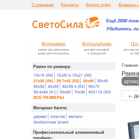
О компании
Контакты
Вопрос-ответ
Возвраты 
Ещё 2000 това
Убедитесь ли
Фоторамки
Фотоальбомы
Под
рамки для дипломов
для фотографий
для карти
рамы для интерьера
и рукоделия
за ОД
Главная
Рамки по размеру:
Рамка
10х15 (А6)
15х20 и 15х21 (А5)
30х45
артику
21х30 (А4)
29.7х42 (А3)
30х40
40х50
40х60
42х59.4 (А2)
50х70
59.4х84 (А1)
60х80
70х90
84Х119 (А0)
← Де
ВСЕ РАЗМЕРЫ
Материал багета:
дерево
пластик
металл
безбагетная (клип)
Профессиональный алюминиевый
профиль: