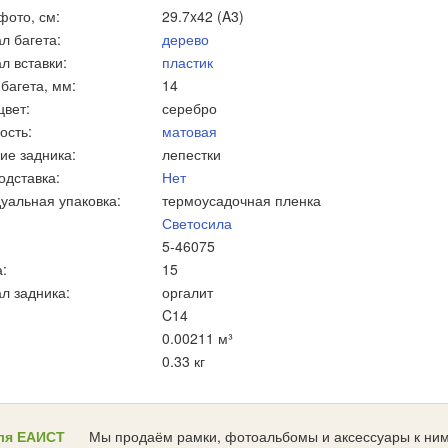
фото, см:
29.7x42 (A3)
л багета:
дерево
л вставки:
пластик
багета, мм:
14
цвет:
серебро
ость:
матовая
ие задника:
лепестки
одставка:
Нет
уальная упаковка:
термоусадочная пленка
Светосила
5-46075
:
15
л задника:
оргалит
C14
0.00211 м³
0.33 кг
ля ЕАИСТ
Мы продаём рамки, фотоальбомы и аксессуары к ним