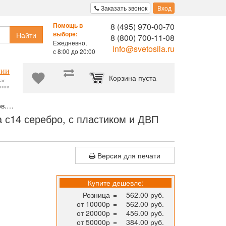
Заказать звонок
Вход
8 (495) 970-00-70
Помощь в
Найти
выборе:
8 (800) 700-11-08
Ежедневно,
info@svetosila.ru
с 8:00 до 20:00
нии
Корзина пуста
час
нтов
в.
Рамка для сертификата Светосила 29.7x42 (A3) сосна с14 сер
а с14 серебро, с пластиком и ДВП
Версия для печати
Купите дешевле:
Розница
=
562.00 руб.
от 10000р
=
562.00 руб.
от 20000р
=
456.00 руб.
от 50000р
=
384.00 руб.