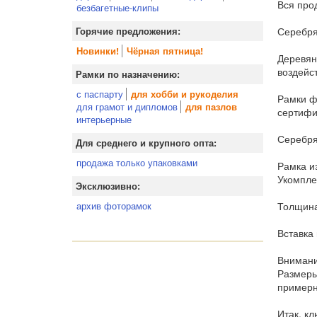
Вся про
безбагетные-клипы
Серебря
Горячие предложения:
Новинки!
Чёрная пятница!
Деревян
воздейс
Рамки по назначению:
с паспарту
для хобби и рукоделия
Рамки ф
для грамот и дипломов
для пазлов
сертифи
интерьерные
Серебря
Для среднего и крупного опта:
продажа только упаковками
Рамка и
Укомпле
Эксклюзивно:
Толщина
архив фоторамок
Вставка
Внимани
Размеры
примерн
Итак, к