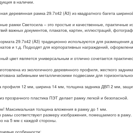
дукция в наличии.
ная деревянная рамка 29.7x42 (A3) из квадратного багета ширино
ные рамки Светосила – это простые и качественные, практичные 
твий важных документов, плакатов, картин, иллюстраций, фотограф
ормата 29.7x42 (A3) традиционно используются для размещения д
катов и т.д. Подходят для корпоративных награждений, оформлени
ный цвет является универсальным и отлично сочетается практиче
зготовлена из экологичного деревянного профиля, жесткого задника
ктована забивными металлическими подвесами для горизонтальног
 профиля 12 мм, ширина 14 мм, толщина задника ДВП 2 мм, защит
 из прозрачного пластика ПЭТ делает рамку легкой и безопасной.
е! Максимальная толщина вложения в рамку до 1 мм.
 рамы соответствуют размеру изображения, помещаемого в раму. 
о на 5 мм с каждой стороны.
лючевые особенности: