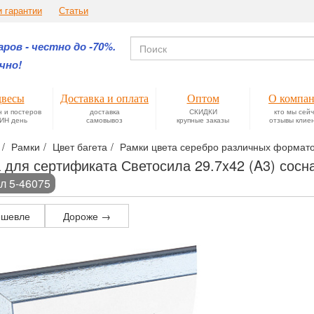
и гарантии
Статьи
ров - честно до -70%.
чно!
весы
Доставка и оплата
Оптом
О компа
н и постеров
доставка
СКИДКИ
кто мы сей
ИН день
самовывоз
крупные заказы
отзывы клие
Рамки
Цвет багета
Рамки цвета серебро различных формато
 для сертификата Светосила 29.7x42 (A3) сосн
л 5-46075
шевле
Дороже →