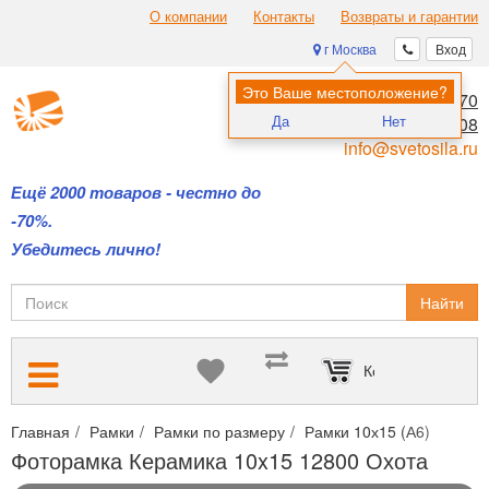
О компании
Контакты
Возвраты и гарантии
г Москва
Вход
Это Ваше местоположение?
8 (495) 970-00-70
Да
Нет
8 (800) 700-11-08
info@svetosila.ru
Ещё 2000 товаров - честно до
-70%.
Убедитесь лично!
Найти
Корзина пуста
Главная
Рамки
Рамки по размеру
Рамки 10х15 (А6)
Фото
Фоторамка Керамика 10x15 12800 Охота