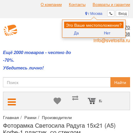
О компании
Контакты
Возвраты и гарантии
г Москва
Вход
Это Ваше местоположение?
8 (495) 970-00-70
Да
Нет
8 (800) 700-11-08
info@svetosila.ru
Ещё 2000 товаров - честно до
-70%.
Убедитесь лично!
Найти
Корзина пуста
Главная
Рамки
Производители
Купить фоторамки Светосила
Фоторамка Светосила Радуга 15x21 (А5)
Кофе-1 пластик, со стеклом