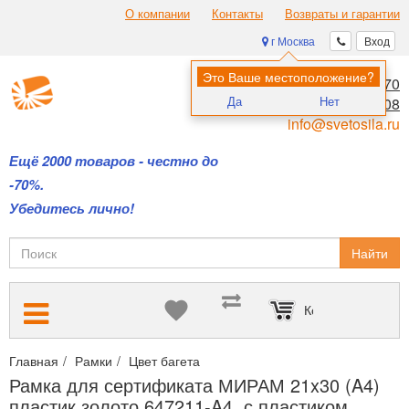
О компании
Контакты
Возвраты и гарантии
г Москва
Вход
Это Ваше местоположение?
8 (495) 970-00-70
Да
Нет
8 (800) 700-11-08
info@svetosila.ru
Ещё 2000 товаров - честно до
-70%.
Убедитесь лично!
Найти
Корзина пуста
Главная
Рамки
Цвет багета
Здесь вы можете выбрать все р
Рамка для сертификата МИРАМ 21x30 (A4)
пластик золото 647211-A4, с пластиком