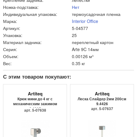
Крепление задника:
лепестки
Ножка-подставка:
Нет
Индивидуальная упаковка:
термоусадочная пленка
Марка:
Interior Office
Артикул:
5-04577
Упаковка:
25
Материал задника:
переплетный картон
Серия:
Arte 9C 14мм
Объем:
0.00126 м³
Вес:
0.35 кг
С этим товаром покупают:
Artiteq
Artiteq
Крюк мини до 4 кг с
Леска Слайдер 2мм 200см
механическим зажимом
9.4426
9.4205
арт. 5-07637
арт. 5-07638