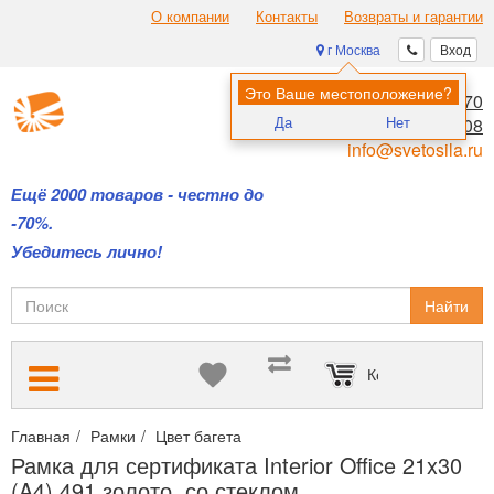
О компании
Контакты
Возвраты и гарантии
г Москва
Вход
Это Ваше местоположение?
8 (495) 970-00-70
Да
Нет
8 (800) 700-11-08
info@svetosila.ru
Ещё 2000 товаров - честно до
-70%.
Убедитесь лично!
Найти
Корзина пуста
Главная
Рамки
Цвет багета
Здесь вы можете выбрать все р
Рамка для сертификата Interior Office 21x30
(A4) 491 золото, со стеклом