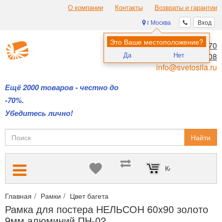
О компании
Контакты
Возвраты и гарантии
г Москва
Вход
Это Ваше местоположение?
8 (495) 970-00-70
Да
Нет
8 (800) 700-11-08
info@svetosila.ru
Ещё 2000 товаров - честно до
-70%.
Убедитесь лично!
Найти
Корзина пуста
Главная
Рамки
Цвет багета
Здесь вы можете выбрать все р
Рамка для постера НЕЛЬСОН 60x90 золото
9мм алюминий ПН-02