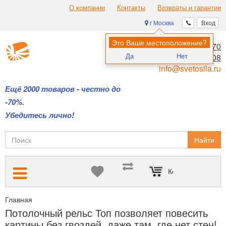
О компании
Контакты
Возвраты и гарантии
г Москва
Вход
Это Ваше местоположение?
8 (495) 970-00-70
Да
Нет
8 (800) 700-11-08
info@svetosila.ru
Ещё 2000 товаров - честно до
-70%.
Убедитесь лично!
Найти
Корзина пуста
Главная
Подвесные системы Artiteq — для размещения картин б
Потолочный рельс Топ позволяет повесить
картины без гвоздей, даже там, где нет стен!