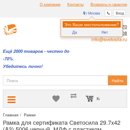
О компании
Контакты
Возвраты и гарантии
г Москва
Вход
Это Ваше местоположение?
8 (495) 970-00-70
Да
Нет
8 (800) 700-11-08
info@svetosila.ru
Ещё 2000 товаров - честно до
-70%.
Убедитесь лично!
Найти
Корзина пуста
Главная
Рамки
Рамки для дипломов и сертификатов А4 и А3
Рамка для сертификата Светосила 29.7x42
(A3) 5006 черный, МДФ с пластиком