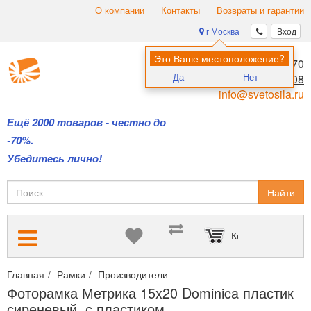
О компании
Контакты
Возвраты и гарантии
г Москва
Вход
Это Ваше местоположение?
8 (495) 970-00-70
Да
Нет
8 (800) 700-11-08
info@svetosila.ru
Ещё 2000 товаров - честно до
-70%.
Убедитесь лично!
Найти
Корзина пуста
Главная
Рамки
Производители
Багетные рамы Метрика из 
Фоторамка Метрика 15x20 Dominica пластик
сиреневый, с пластиком