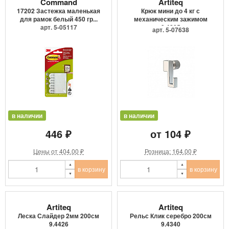
Command
Artiteq
17202 Застежка маленькая
Крюк мини до 4 кг с
для рамок белый 450 гр...
механическим зажимом
арт. 5-05117
9.4205
арт. 5-07638
в наличии
в наличии
446 ₽
от 104 ₽
Цены от 404.00 ₽
Розница: 164.00 ₽
в корзину
в корзину
Artiteq
Artiteq
Леска Слайдер 2мм 200см
Рельс Клик серебро 200см
9.4426
9.4340