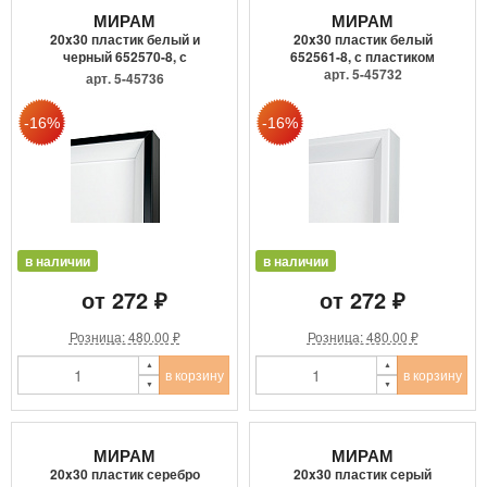
МИРАМ
МИРАМ
20x30 пластик белый и
20x30 пластик белый
черный 652570-8, с
652561-8, с пластиком
пластик...
арт. 5-45732
арт. 5-45736
в наличии
в наличии
от 272 ₽
от 272 ₽
Розница: 480.00 ₽
Розница: 480.00 ₽
в корзину
в корзину
МИРАМ
МИРАМ
20x30 пластик серебро
20x30 пластик серый