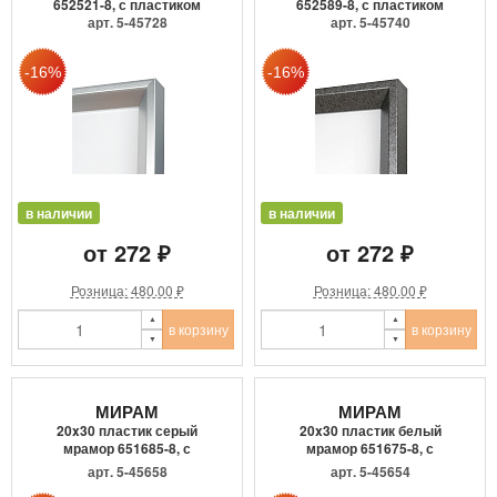
652521-8, с пластиком
652589-8, с пластиком
арт. 5-45728
арт. 5-45740
в наличии
в наличии
от 272 ₽
от 272 ₽
Розница: 480.00 ₽
Розница: 480.00 ₽
в корзину
в корзину
МИРАМ
МИРАМ
20x30 пластик серый
20x30 пластик белый
мрамор 651685-8, с
мрамор 651675-8, с
пластиком
пластиком
арт. 5-45658
арт. 5-45654