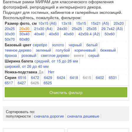
Багетные рамки МИРАМ для классического оформления
фотографий, репродукций и интерьерного декора.
Подходят для гостиных, кабинетов и галерейных экспозиций.
Воспользуйтесь, пожалуйста, фильтром:
10x15 (А6)
13x18
15x15
15x21 (А5)
20x20
Размер фото, см
20x25
20x30
21x30 (A4)
24x30
25x25
25x35
29.7x42 (A3)
30x30
30x40
40x40
40x50
40x60
42x59.4 (A2)
50x60
50x70
60x80
серебро
золото
черный
белый
Базовый цвет
темное дерево
зеленый
голубой
коричневый
бежевый
бронза
розовый
светлое дерево
венге
серый
средний, от 15 до 26 мм
Ширина багета
широкий, от 26 до 40 мм
Да
Нет
Ножка-подставка
6516
6472
6429
6424
6418
6415
6402
6531
Серия
6517
6427
6426
6525
Очистить фильтр
Сортировать по:
популярности
сначала дорогие
сначала дешевые