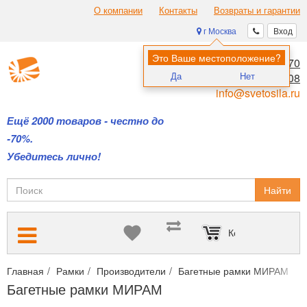
О компании
Контакты
Возвраты и гарантии
г Москва
Вход
Это Ваше местоположение?
8 (495) 970-00-70
Да
Нет
8 (800) 700-11-08
info@svetosila.ru
Ещё 2000 товаров - честно до
-70%.
Убедитесь лично!
Найти
Корзина пуста
Главная
Рамки
Производители
Багетные рамки МИРАМ
Багетные рамки МИРАМ