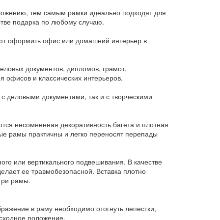
вложению, тем самым рамки идеально подходят для
стве подарка по любому случаю.
яют оформить офис или домашний интерьер в
еловых документов, дипломов, грамот,
я офисов и классических интерьеров.
 с деловыми документами, так и с творческими
ются несомненная декоративность багета и плотная
ые рамы практичны и легко переносят перепады
ого или вертикального подвешивания. В качестве
делает ее травмобезопасной. Вставка плотно
три рамы.
бражение в раму необходимо отогнуть лепестки,
исходное положение.