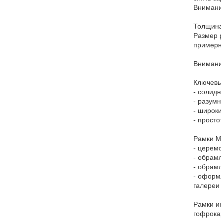
Внимани
Толщина
Размер 
примерн
Внимани
Ключевы
- солидн
- разум
- широк
- прост
Рамки М
- церем
- обрам
- обрам
- оформ
галереи
Рамки и
гофрока