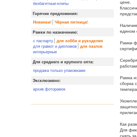
цене.
безбагетные-клипы
Классич
предста
Горячие предложения:
Новинки!
Чёрная пятница!
Наличие
едином 
Рамки по назначению:
с паспарту
для хобби и рукоделия
Рамки ф
для грамот и дипломов
для пазлов
сертифи
интерьерные
Серебря
Для среднего и крупного опта:
работам
продажа только упаковками
Рамка и
Эксклюзивно:
сборка 
темпера
архив фоторамок
Укомпле
защитно
прилега
Как раз
Для фик
снять за