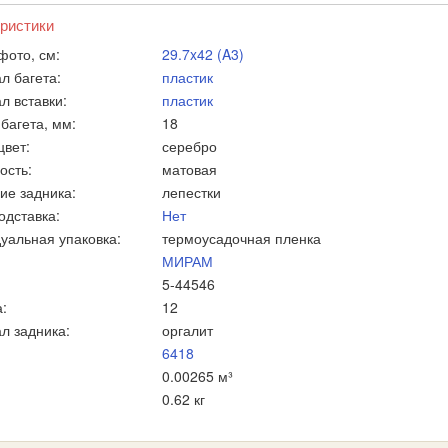
ристики
фото, см:
29.7x42 (A3)
л багета:
пластик
л вставки:
пластик
багета, мм:
18
цвет:
серебро
ость:
матовая
ие задника:
лепестки
одставка:
Нет
уальная упаковка:
термоусадочная пленка
МИРАМ
5-44546
:
12
л задника:
оргалит
6418
0.00265 м³
0.62 кг