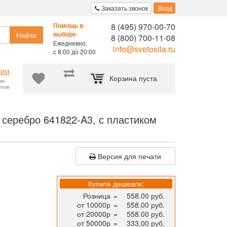
Заказать звонок
Вход
8 (495) 970-00-70
Помощь в
Найти
выборе:
8 (800) 700-11-08
Ежедневно,
info@svetosila.ru
с 8:00 до 20:00
нии
Корзина пуста
час
нтов
сертификата МИРАМ 29.7x42 (A3) пластик серебро 641822-A3, с п
 серебро 641822-A3, с пластиком
Версия для печати
Купите дешевле:
Розница
=
558.00 руб.
от 10000р
=
558.00 руб.
от 20000р
=
558.00 руб.
от 50000р
=
333.00 руб.