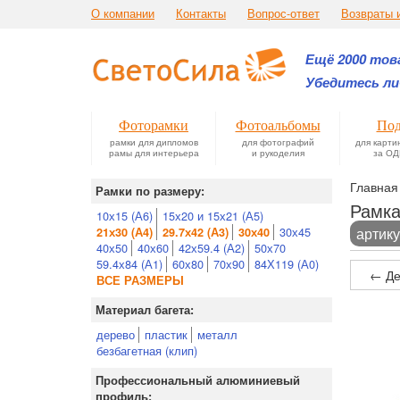
О компании
Контакты
Вопрос-ответ
Возвраты 
Ещё 2000 това
Убедитесь ли
Фоторамки
Фотоальбомы
Под
рамки для дипломов
для фотографий
для карти
рамы для интерьера
и рукоделия
за ОД
Главная
Рамки по размеру:
Рамка
10х15 (А6)
15х20 и 15х21 (А5)
30х45
артику
21х30 (А4)
29.7х42 (А3)
30х40
40х50
40х60
42х59.4 (А2)
50х70
59.4х84 (А1)
60х80
70х90
84Х119 (А0)
← Де
ВСЕ РАЗМЕРЫ
Материал багета:
дерево
пластик
металл
безбагетная (клип)
Профессиональный алюминиевый
профиль: