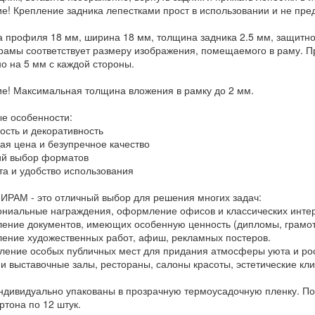
е! Крепление задника лепестками прост в использовании и не пре
 профиля 18 мм, ширина 18 мм, толщина задника 2.5 мм, защитной
рамы соответствует размеру изображения, помещаемого в раму. Пр
о на 5 мм с каждой стороны.
е! Максимальная толщина вложения в рамку до 2 мм.
е особенности:
ость и декоративность
ная цена и безупречное качество
ий выбор форматов
ота и удобство использования
ИРАМ - это отличный выбор для решения многих задач:
ониальные награждения, оформление офисов и классических инте
ление документов, имеющих особенную ценность (дипломы, грамот
ление художественных работ, афиш, рекламных постеров.
ление особых публичных мест для придания атмосферы уюта и рос
 и выставочные залы, рестораны, салоны красоты, эстетические кли
ндивидуально упакованы в прозрачную термоусадочную пленку. Пос
ртона по 12 штук.