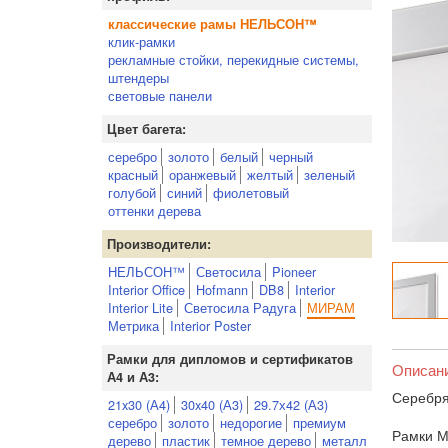
классические рамы НЕЛЬСОН™
клик-рамки
рекламные стойки, перекидные системы,
штендеры
световые панели
Цвет багета:
серебро
золото
белый
черный
красный
оранжевый
желтый
зеленый
голубой
синий
фиолетовый
оттенки дерева
Производители:
НЕЛЬСОН™
Светосила
Pioneer
Interior Office
Hofmann
DB8
Interior
Interior Lite
Светосила Радуга
МИРАМ
Метрика
Interior Poster
Рамки для дипломов и сертификатов
Описан
А4 и А3:
Серебря
21x30 (А4)
30x40 (А3)
29.7х42 (А3)
серебро
золото
недорогие
премиум
Рамки М
дерево
пластик
темное дерево
металл