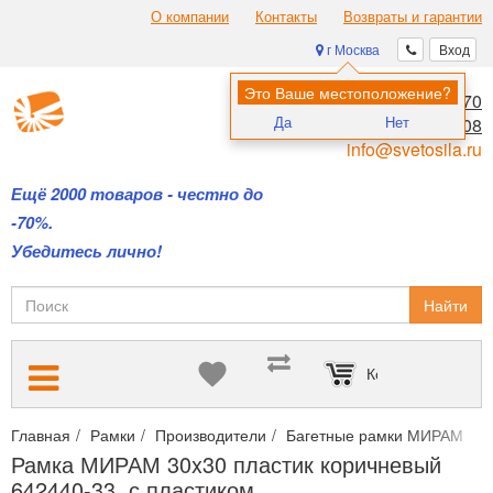
О компании
Контакты
Возвраты и гарантии
г Москва
Вход
Это Ваше местоположение?
8 (495) 970-00-70
Да
Нет
8 (800) 700-11-08
info@svetosila.ru
Ещё 2000 товаров - честно до
-70%.
Убедитесь лично!
Найти
Корзина пуста
Главная
Рамки
Производители
Багетные рамки МИРАМ
Р
Рамка МИРАМ 30x30 пластик коричневый
642440-33, с пластиком