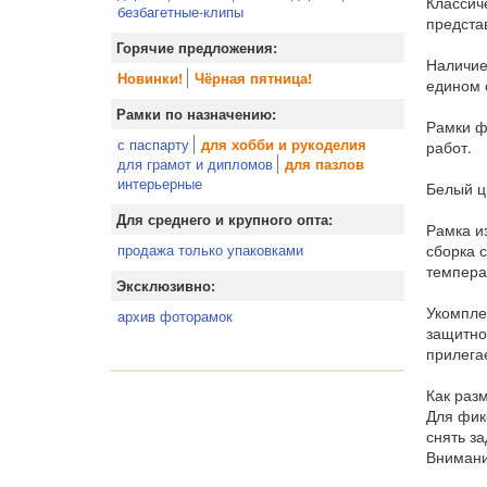
Классич
безбагетные-клипы
предста
Горячие предложения:
Наличие
Новинки!
Чёрная пятница!
едином 
Рамки по назначению:
Рамки ф
с паспарту
для хобби и рукоделия
работ.
для грамот и дипломов
для пазлов
интерьерные
Белый ц
Для среднего и крупного опта:
Рамка и
сборка 
продажа только упаковками
темпера
Эксклюзивно:
Укомпле
архив фоторамок
защитно
прилега
Как раз
Для фик
снять за
Внимани