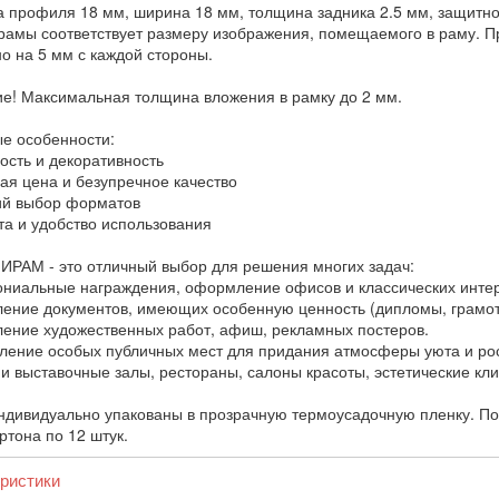
 профиля 18 мм, ширина 18 мм, толщина задника 2.5 мм, защитной
рамы соответствует размеру изображения, помещаемого в раму. Пр
о на 5 мм с каждой стороны.
е! Максимальная толщина вложения в рамку до 2 мм.
е особенности:
ость и декоративность
ная цена и безупречное качество
ий выбор форматов
ота и удобство использования
ИРАМ - это отличный выбор для решения многих задач:
ониальные награждения, оформление офисов и классических инте
ление документов, имеющих особенную ценность (дипломы, грамот
ление художественных работ, афиш, рекламных постеров.
ление особых публичных мест для придания атмосферы уюта и рос
 и выставочные залы, рестораны, салоны красоты, эстетические кли
ндивидуально упакованы в прозрачную термоусадочную пленку. Пос
ртона по 12 штук.
ристики