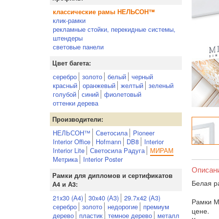
классические рамы НЕЛЬСОН™
клик-рамки
рекламные стойки, перекидные системы,
штендеры
световые панели
Цвет багета:
серебро
золото
белый
черный
красный
оранжевый
желтый
зеленый
голубой
синий
фиолетовый
оттенки дерева
Производители:
НЕЛЬСОН™
Светосила
Pioneer
Interior Office
Hofmann
DB8
Interior
Interior Lite
Светосила Радуга
МИРАМ
Метрика
Interior Poster
Описан
Рамки для дипломов и сертификатов
Белая р
А4 и А3:
21x30 (А4)
30x40 (А3)
29.7х42 (А3)
Рамки М
серебро
золото
недорогие
премиум
цене.
дерево
пластик
темное дерево
металл