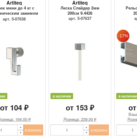
Artiteq
Artiteq
юк мини до 4 кг с
Леска Слайдер 2мм
Рельс
ническим зажимом
200см 9.4426
2
9.4205
арт. 5-07637
а
арт. 5-07638
чии
в наличии
в наличии
от 104 ₽
от 153 ₽
от
Ваш
озница: 164.00 ₽
Розница: 239.00 ₽
Розн
в корзину
в корзину