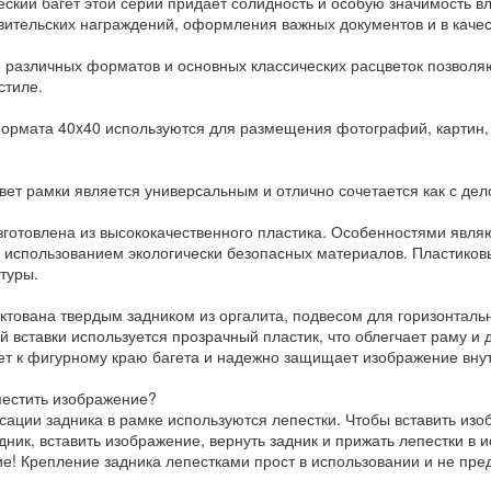
еский багет этой серии придает солидность и особую значимость 
вительских награждений, оформления важных документов и в каче
 различных форматов и основных классических расцветок позвол
стиле.
ормата 40x40 используются для размещения фотографий, картин, 
вет рамки является универсальным и отлично сочетается как с дел
зготовлена из высококачественного пластика. Особенностями явля
с использованием экологически безопасных материалов. Пластиков
туры.
ктована твердым задником из оргалита, подвесом для горизонтальн
й вставки используется прозрачный пластик, что облегчает раму и 
ет к фигурному краю багета и надежно защищает изображение вну
местить изображение?
сации задника в рамке используются лепестки. Чтобы вставить изо
дник, вставить изображение, вернуть задник и прижать лепестки в 
е! Крепление задника лепестками прост в использовании и не пре