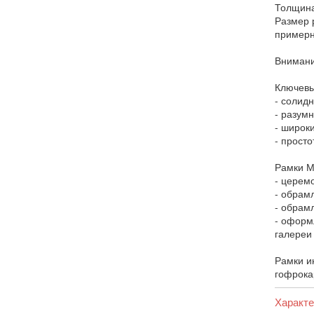
Толщина
Размер 
примерн
Внимани
Ключевы
- солидн
- разум
- широк
- прост
Рамки М
- церем
- обрам
- обрам
- оформ
галереи
Рамки и
гофрока
Характе