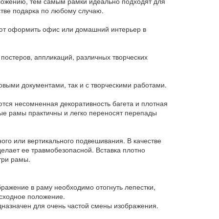
вложению, тем самым рамки идеально подходят для
стве подарка по любому случаю.
яют оформить офис или домашний интерьер в
постеров, аппликаций, различных творческих
овыми документами, так и с творческими работами.
ются несомненная декоративность багета и плотная
ые рамы практичны и легко переносят перепады
ого или вертикального подвешивания. В качестве
делает ее травмобезопасной. Вставка плотно
три рамы.
бражение в раму необходимо отогнуть лепестки,
исходное положение.
дназначен для очень частой смены изображения.