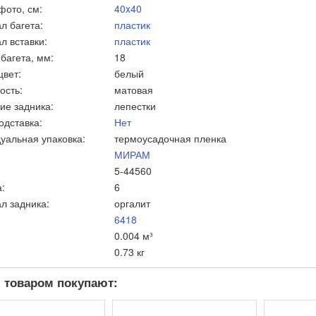
фото, см:
40x40
л багета:
пластик
л вставки:
пластик
багета, мм:
18
цвет:
белый
ость:
матовая
ие задника:
лепестки
одставка:
Нет
уальная упаковка:
термоусадочная пленка
МИРАМ
5-44560
:
6
л задника:
оргалит
6418
0.004 м³
0.73 кг
 товаром покупают: