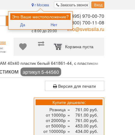
г Москва
Заказать звонок
Вход
8 (495) 970-00-70
Помощь в
Это Ваше местоположение?
Найти
выборе:
8 (800) 700-11-08
Да
Нет
Ежедневно,
info@svetosila.ru
с 8:00 до 20:00
нии
Корзина пуста
час
нтов
М 40x40 пластик белый 641861-44, с пластиком
астиком
артикул 5-44560
Версия для печати
Купите дешевле:
Розница
=
761.00 руб.
от 10000р
=
761.00 руб.
от 20000р
=
761.00 руб.
от 50000р
=
453.00 руб.
от 100000р
=
434.00 руб.