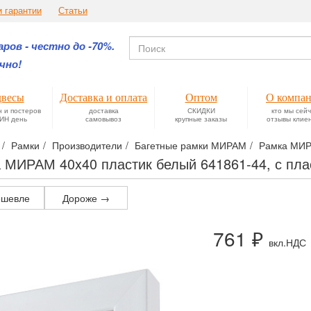
и гарантии
Статьи
ров - честно до -70%.
чно!
весы
Доставка и оплата
Оптом
О компа
н и постеров
доставка
СКИДКИ
кто мы сей
ИН день
самовывоз
крупные заказы
отзывы клие
Рамки
Производители
Багетные рамки МИРАМ
Рамка МИРА
 МИРАМ 40x40 пластик белый 641861-44, с пл
шевле
Дороже →
761 ₽
вкл.НДС