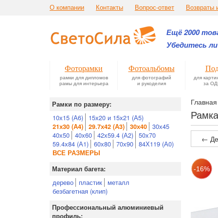
О компании
Контакты
Вопрос-ответ
Возвраты 
Ещё 2000 това
Убедитесь ли
Фоторамки
Фотоальбомы
Под
рамки для дипломов
для фотографий
для карти
рамы для интерьера
и рукоделия
за ОД
Главная
Рамки по размеру:
Рамка
10х15 (А6)
15х20 и 15х21 (А5)
30х45
21х30 (А4)
29.7х42 (А3)
30х40
40х50
40х60
42х59.4 (А2)
50х70
← Де
59.4х84 (А1)
60х80
70х90
84Х119 (А0)
ВСЕ РАЗМЕРЫ
Материал багета:
дерево
пластик
металл
безбагетная (клип)
Профессиональный алюминиевый
профиль: