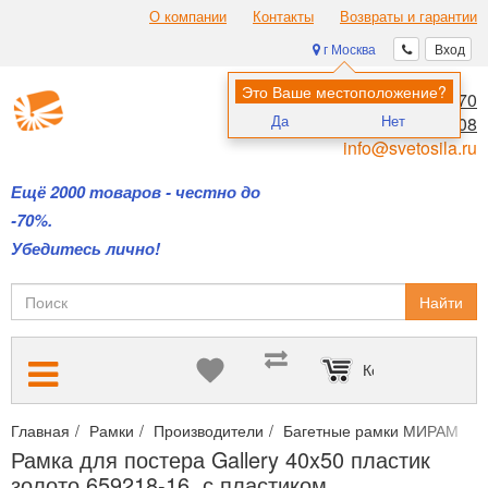
О компании
Контакты
Возвраты и гарантии
г Москва
Вход
Это Ваше местоположение?
8 (495) 970-00-70
Да
Нет
8 (800) 700-11-08
info@svetosila.ru
Ещё 2000 товаров - честно до
-70%.
Убедитесь лично!
Найти
Корзина пуста
Главная
Рамки
Производители
Багетные рамки МИРАМ
Р
Рамка для постера Gallery 40x50 пластик
золото 659218-16, с пластиком