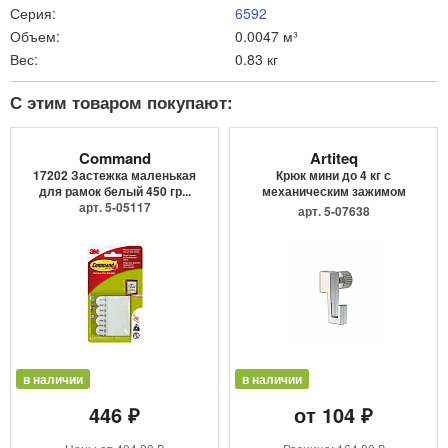
Серия:
6592
Объем:
0.0047 м³
Вес:
0.83 кг
С этим товаром покупают:
Command
Artiteq
17202 Застежка маленькая
Крюк мини до 4 кг с
для рамок белый 450 гр...
механическим зажимом
арт. 5-05117
9.4205
арт. 5-07638
в наличии
в наличии
446 ₽
от 104 ₽