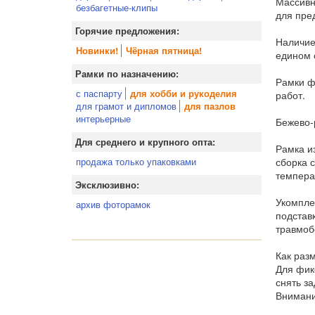
Массивн
безбагетные-клипы
для пре
Горячие предложения:
Наличие
Новинки!
Чёрная пятница!
едином 
Рамки по назначению:
Рамки ф
с паспарту
для хобби и рукоделия
работ.
для грамот и дипломов
для пазлов
интерьерные
Бежево-
Для среднего и крупного опта:
Рамка и
сборка 
продажа только упаковками
темпера
Эксклюзивно:
Укомпле
архив фоторамок
подставк
травмоб
Как раз
Для фик
снять за
Внимани