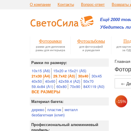
О компании
Контакты
Вопрос-ответ
Возвраты 
Ещё 2000 това
Убедитесь ли
Фоторамки
Фотоальбомы
Под
рамки для дипломов
для фотографий
для карти
рамы для интерьера
и рукоделия
за ОД
Главная
Рамки по размеру:
Фотор
10х15 (А6)
15х20 и 15х21 (А5)
30х45
21х30 (А4)
29.7х42 (А3)
30х40
40х50
40х60
42х59.4 (А2)
50х70
← Де
59.4х84 (А1)
60х80
70х90
84Х119 (А0)
ВСЕ РАЗМЕРЫ
Материал багета:
дерево
пластик
металл
безбагетная (клип)
Профессиональный алюминиевый
профиль: