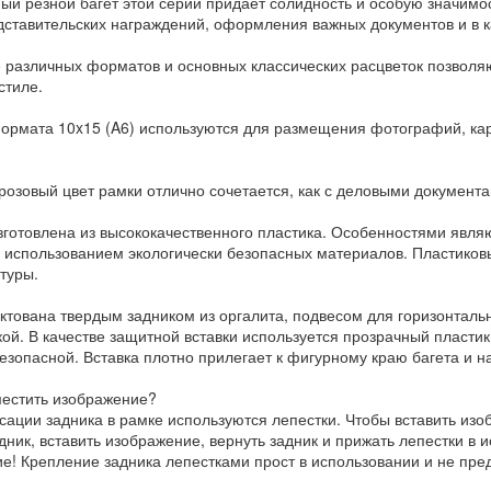
ый резной багет этой серии придает солидность и особую значим
дставительских награждений, оформления важных документов и в к
 различных форматов и основных классических расцветок позвол
стиле.
ормата 10x15 (A6) используются для размещения фотографий, карт
розовый цвет рамки отлично сочетается, как с деловыми документам
зготовлена из высококачественного пластика. Особенностями явля
с использованием экологически безопасных материалов. Пластиков
туры.
ктована твердым задником из оргалита, подвесом для горизонталь
ой. В качестве защитной вставки используется прозрачный пластик,
езопасной. Вставка плотно прилегает к фигурному краю багета и 
местить изображение?
сации задника в рамке используются лепестки. Чтобы вставить изо
дник, вставить изображение, вернуть задник и прижать лепестки в 
е! Крепление задника лепестками прост в использовании и не пре