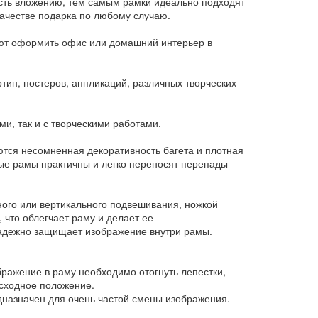
ость вложению, тем самым рамки идеально подходят
ачестве подарка по любому случаю.
яют оформить офис или домашний интерьер в
ин, постеров, аппликаций, различных творческих
и, так и с творческими работами.
ются несомненная декоративность багета и плотная
ые рамы практичны и легко переносят перепады
ного или вертикального подвешивания, ножкой
 что облегчает раму и делает ее
надежно защищает изображение внутри рамы.
бражение в раму необходимо отогнуть лепестки,
исходное положение.
дназначен для очень частой смены изображения.