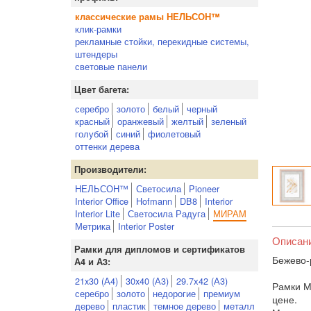
классические рамы НЕЛЬСОН™
клик-рамки
рекламные стойки, перекидные системы,
штендеры
световые панели
Цвет багета:
серебро
золото
белый
черный
красный
оранжевый
желтый
зеленый
голубой
синий
фиолетовый
оттенки дерева
Производители:
НЕЛЬСОН™
Светосила
Pioneer
Interior Office
Hofmann
DB8
Interior
Interior Lite
Светосила Радуга
МИРАМ
Метрика
Interior Poster
Описан
Рамки для дипломов и сертификатов
Бежево-
А4 и А3:
21x30 (А4)
30x40 (А3)
29.7х42 (А3)
Рамки М
серебро
золото
недорогие
премиум
цене.
дерево
пластик
темное дерево
металл