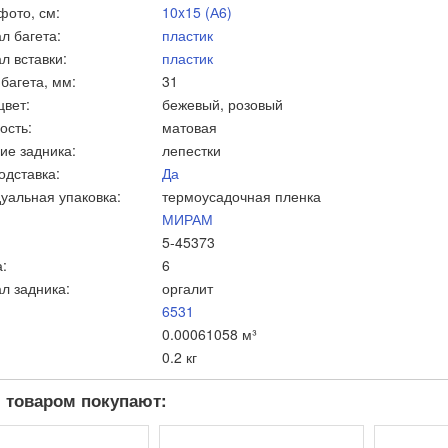
фото, см:
10x15 (А6)
л багета:
пластик
л вставки:
пластик
багета, мм:
31
цвет:
бежевый, розовый
ость:
матовая
ие задника:
лепестки
одставка:
Да
уальная упаковка:
термоусадочная пленка
МИРАМ
5-45373
:
6
л задника:
оргалит
6531
0.00061058 м³
0.2 кг
 товаром покупают: