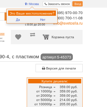
г Москва
Заказать звонок
Вход
8 (495) 970-00-70
Помощь в
Это Ваше местоположение?
Найти
выборе:
8 (800) 700-11-08
Да
Нет
Ежедневно,
info@svetosila.ru
с 8:00 до 20:00
нии
Корзина пуста
час
нтов
МИРАМ 10x15 (А6) пластик бежевый 653190-4, с пластиком
90-4, с пластиком
артикул 5-45373
Версия для печати
Купите дешевле:
Розница
=
359.00 руб.
от 10000р
=
359.00 руб.
от 20000р
=
359.00 руб.
от 50000р
=
214.00 руб.
от 100000р
=
205.00 руб.