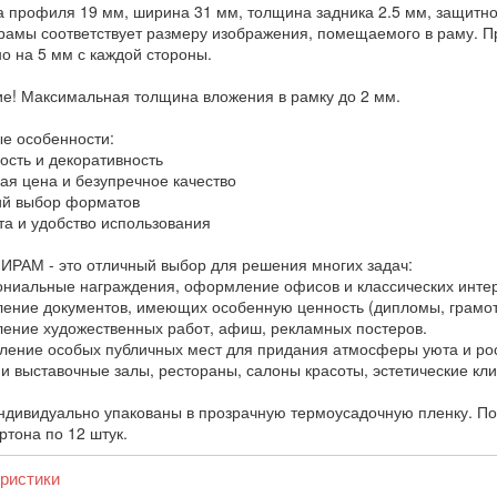
 профиля 19 мм, ширина 31 мм, толщина задника 2.5 мм, защитной
рамы соответствует размеру изображения, помещаемого в раму. Пр
о на 5 мм с каждой стороны.
е! Максимальная толщина вложения в рамку до 2 мм.
е особенности:
ость и декоративность
ная цена и безупречное качество
ий выбор форматов
ота и удобство использования
ИРАМ - это отличный выбор для решения многих задач:
ониальные награждения, оформление офисов и классических инте
ление документов, имеющих особенную ценность (дипломы, грамот
ление художественных работ, афиш, рекламных постеров.
ление особых публичных мест для придания атмосферы уюта и рос
 и выставочные залы, рестораны, салоны красоты, эстетические кли
ндивидуально упакованы в прозрачную термоусадочную пленку. Пос
ртона по 12 штук.
ристики