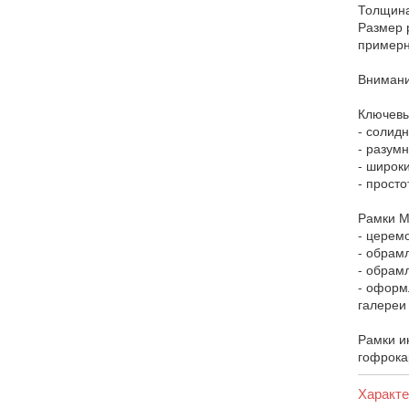
Толщина
Размер 
примерн
Внимани
Ключевы
- солидн
- разум
- широк
- прост
Рамки М
- церем
- обрам
- обрам
- оформ
галереи
Рамки и
гофрока
Характе