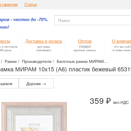
и гарантии
Статьи
ров - честно до -70%.
чно!
весы
Доставка и оплата
Оптом
О компа
н и постеров
доставка
СКИДКИ
кто мы сей
ИН день
самовывоз
крупные заказы
отзывы клие
Рамки
Производители
Багетные рамки МИРАМ
Фоторамка 
амка МИРАМ 10x15 (А6) пластик бежевый 6531
шевле
Дороже →
359 ₽
вкл.НДС