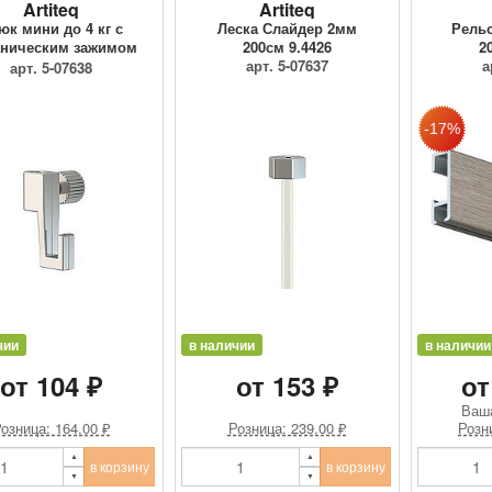
Artiteq
Artiteq
юк мини до 4 кг с
Леска Слайдер 2мм
Рельс
ническим зажимом
200см 9.4426
2
9.4205
арт. 5-07637
а
арт. 5-07638
чии
в наличии
в наличии
от 104 ₽
от 153 ₽
от
Ваш
озница: 164.00 ₽
Розница: 239.00 ₽
Розн
в корзину
в корзину