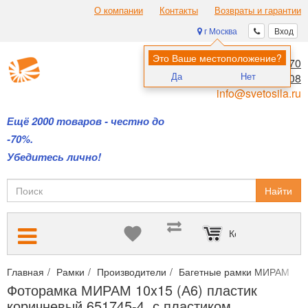
О компании
Контакты
Возвраты и гарантии
г Москва
Вход
Это Ваше местоположение?
8 (495) 970-00-70
Да
Нет
8 (800) 700-11-08
info@svetosila.ru
Ещё 2000 товаров - честно до
-70%.
Убедитесь лично!
Найти
Корзина пуста
Главная
Рамки
Производители
Багетные рамки МИРАМ
Ф
Фоторамка МИРАМ 10x15 (А6) пластик
коричневый 651745-4, с пластиком