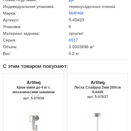
Индивидуальная упаковка:
термоусадочная пленка
Марка:
МИРАМ
Артикул:
5-45423
Упаковка:
6
Материал задника:
оргалит
Серия:
6517
Объем:
0.0003696 м³
Вес:
0.2 кг
С этим товаром покупают:
Artiteq
Artiteq
Крюк мини до 4 кг с
Леска Слайдер 2мм 200см
механическим зажимом
9.4426
9.4205
арт. 5-07637
арт. 5-07638