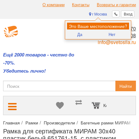
О компании
Контакты
Возвраты и гарантии
г Москва
Вход
Это Ваше местоположение?
8 (495) 970-00-70
Да
Нет
8 (800) 700-11-08
info@svetosila.ru
Ещё 2000 товаров - честно до
-70%.
Убедитесь лично!
Найти
Корзина пуста
Главная
Рамки
Производители
Багетные рамки МИРАМ
Р
Рамка для сертификата МИРАМ 30x40
пластик белый 651761-15, с пластиком