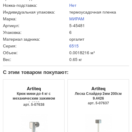
Ножка-подставка:
Нет
Индивидуальная упаковка:
термоусадочная пленка
Марка:
МИРАМ
Артикул:
5-45481
Упаковка:
6
Материал задника:
оргалит
Серия:
6515
Объем:
0.0018216 м³
Вес:
0.65 кг
С этим товаром покупают:
Artiteq
Artiteq
Крюк мини до 4 кг с
Леска Слайдер 2мм 200см
механическим зажимом
9.4426
9.4205
арт. 5-07637
арт. 5-07638