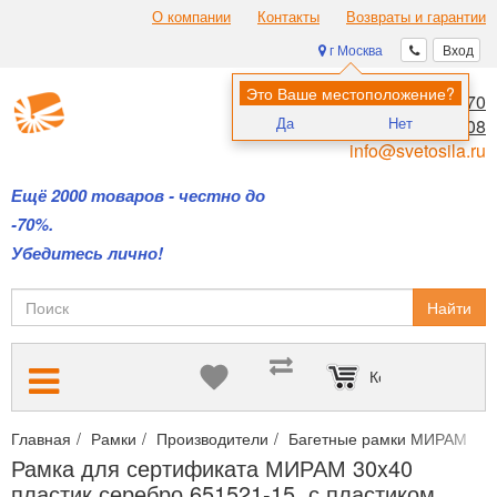
О компании
Контакты
Возвраты и гарантии
г Москва
Вход
Это Ваше местоположение?
8 (495) 970-00-70
Да
Нет
8 (800) 700-11-08
info@svetosila.ru
Ещё 2000 товаров - честно до
-70%.
Убедитесь лично!
Найти
Корзина пуста
Главная
Рамки
Производители
Багетные рамки МИРАМ
Р
Рамка для сертификата МИРАМ 30x40
пластик серебро 651521-15, с пластиком