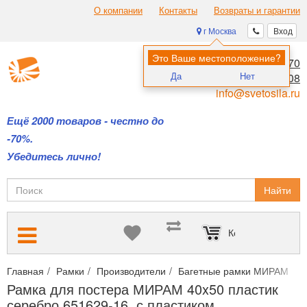
О компании
Контакты
Возвраты и гарантии
г Москва
Вход
Это Ваше местоположение?
8 (495) 970-00-70
Да
Нет
8 (800) 700-11-08
info@svetosila.ru
Ещё 2000 товаров - честно до
-70%.
Убедитесь лично!
Найти
Корзина пуста
Главная
Рамки
Производители
Багетные рамки МИРАМ
Р
Рамка для постера МИРАМ 40x50 пластик
серебро 651629-16, с пластиком