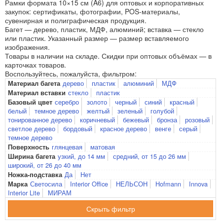
Рамки формата 10×15 см (A6) для оптовых и корпоративных
закупок: сертификаты, фотографии, POS-материалы,
сувенирная и полиграфическая продукция.
Багет — дерево, пластик, МДФ, алюминий; вставка — стекло
или пластик. Указанный размер — размер вставляемого
изображения.
Товары в наличии на складе. Скидки при оптовых объёмах — в
карточках товаров.
Воспользуйтесь, пожалуйста, фильтром:
дерево
пластик
алюминий
МДФ
Материал багета
стекло
пластик
Материал вставки
серебро
золото
черный
синий
красный
Базовый цвет
белый
темное дерево
желтый
зеленый
голубой
тонированное дерево
коричневый
бежевый
бронза
розовый
светлое дерево
бордовый
красное дерево
венге
серый
темное дерево
глянцевая
матовая
Поверхность
узкий, до 14 мм
средний, от 15 до 26 мм
Ширина багета
широкий, от 26 до 40 мм
Да
Нет
Ножка-подставка
Светосила
Interior Office
НЕЛЬСОН
Hofmann
Innova
Марка
Interior Lite
МИРАМ
фильтр