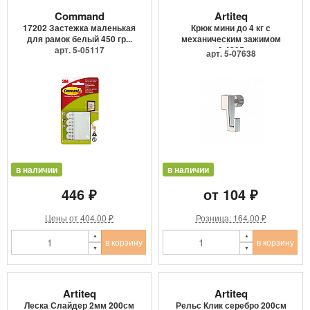
Command
Artiteq
17202 Застежка маленькая
Крюк мини до 4 кг с
для рамок белый 450 гр...
механическим зажимом
арт. 5-05117
9.4205
арт. 5-07638
в наличии
в наличии
446 ₽
от 104 ₽
Цены от 404.00 ₽
Розница: 164.00 ₽
в корзину
в корзину
Artiteq
Artiteq
Леска Слайдер 2мм 200см
Рельс Клик серебро 200см