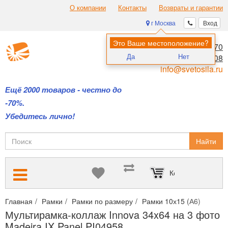
О компании
Контакты
Возвраты и гарантии
г Москва
Вход
Это Ваше местоположение?
8 (495) 970-00-70
Да
Нет
8 (800) 700-11-08
info@svetosila.ru
Ещё 2000 товаров - честно до
-70%.
Убедитесь лично!
Найти
Корзина пуста
Главная
Рамки
Рамки по размеру
Рамки 10х15 (А6)
Мульт
Мультирамка-коллаж Innova 34x64 на 3 фото
Madeira IX Panel PI04958