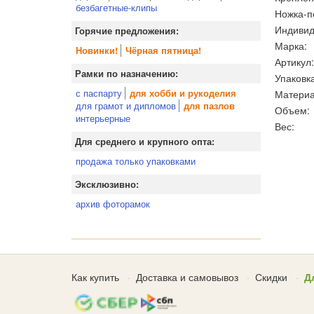
безбагетные-клипы
Ножка-п
Индивид
Горячие предложения:
Марка:
Новинки!
Чёрная пятница!
Артикул:
Рамки по назначению:
Упаковка
с паспарту
Материа
для хобби и рукоделия
для грамот и дипломов
для пазлов
Объем:
интерьерные
Вес:
Для среднего и крупного опта:
продажа только упаковками
Эксклюзивно:
архив фоторамок
Как купить
Доставка и самовывоз
Скидки
Д