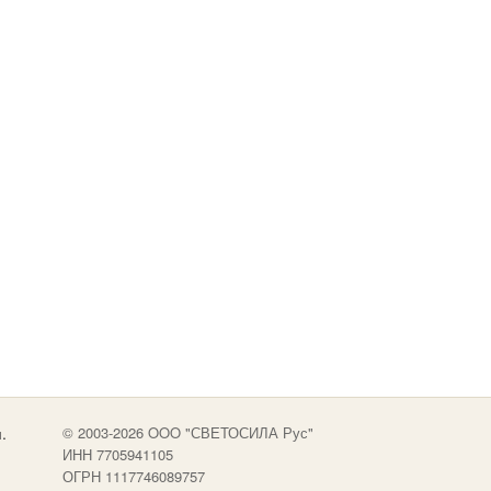
.
© 2003-2026 OOO "СВЕТОСИЛА Рус"
ИНН 7705941105
ОГРН 1117746089757