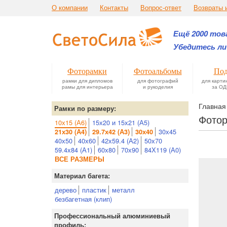
О компании
Контакты
Вопрос-ответ
Возвраты 
Ещё 2000 това
Убедитесь ли
Фоторамки
Фотоальбомы
Под
рамки для дипломов
для фотографий
для карти
рамы для интерьера
и рукоделия
за ОД
Главная
Рамки по размеру:
Фотор
10х15 (А6)
15х20 и 15х21 (А5)
30х45
21х30 (А4)
29.7х42 (А3)
30х40
40х50
40х60
42х59.4 (А2)
50х70
59.4х84 (А1)
60х80
70х90
84Х119 (А0)
ВСЕ РАЗМЕРЫ
Материал багета:
дерево
пластик
металл
безбагетная (клип)
Профессиональный алюминиевый
профиль: