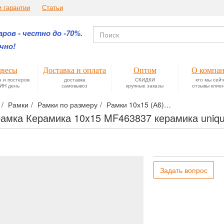
и гарантии
Статьи
ров - честно до -70%.
чно!
весы
Доставка и оплата
Оптом
О компа
н и постеров
доставка
СКИДКИ
кто мы сей
ИН день
самовывоз
крупные заказы
отзывы клие
Рамки
Рамки по размеру
Рамки 10х15 (А6)
Фоторамка Кера
амка Керамика 10x15 MF463837 керамика unique
Задать вопрос