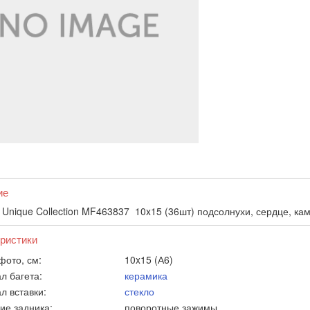
ие
Unique Collection MF463837 10x15 (36шт) подсолнухи, сердце, каме
ристики
фото, см:
10x15 (А6)
л багета:
керамика
л вставки:
стекло
ие задника:
поворотные зажимы