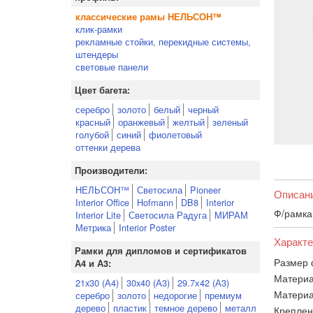
классические рамы НЕЛЬСОН™
клик-рамки
рекламные стойки, перекидные системы,
штендеры
световые панели
Цвет багета:
серебро
золото
белый
черный
красный
оранжевый
желтый
зеленый
голубой
синий
фиолетовый
оттенки дерева
Производители:
НЕЛЬСОН™
Светосила
Pioneer
Описан
Interior Office
Hofmann
DB8
Interior
Ф/рамка 
Interior Lite
Светосила Радуга
МИРАМ
Метрика
Interior Poster
Характе
Рамки для дипломов и сертификатов
Размер 
А4 и А3:
Материа
21x30 (А4)
30x40 (А3)
29.7х42 (А3)
Материа
серебро
золото
недорогие
премиум
дерево
пластик
темное дерево
металл
Креплен