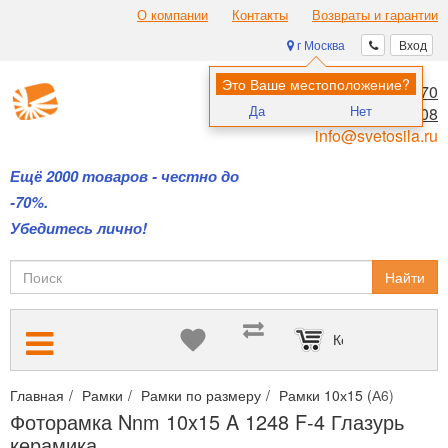
О компании
Контакты
Возвраты и гарантии
г Москва
Вход
Это Ваше местоположение?
8 (495) 970-00-70
Да
Нет
8 (800) 700-11-08
info@svetosila.ru
Ещё 2000 товаров - честно до
-70%.
Убедитесь лично!
Найти
Корзина пуста
Главная
Рамки
Рамки по размеру
Рамки 10х15 (А6)
Фото
Фоторамка Nnm 10x15 A 1248 F-4 Глазурь
керамика