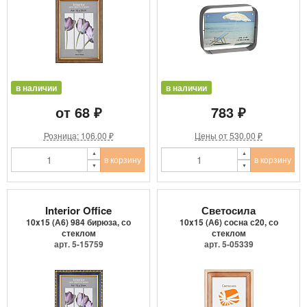
в наличии
в наличии
от 68 ₽
783 ₽
Розница: 106.00 ₽
Цены от 530.00 ₽
в корзину
в корзину
Interior Office
Светосила
10x15 (А6) 984 бирюза, со
10x15 (А6) сосна с20, со
стеклом
стеклом
арт. 5-15759
арт. 5-05339