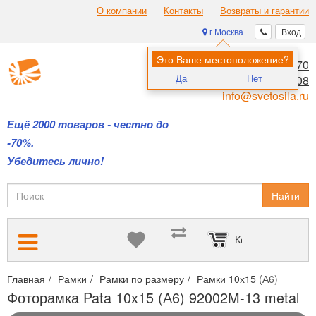
О компании
Контакты
Возвраты и гарантии
г Москва
Вход
Это Ваше местоположение?
8 (495) 970-00-70
Да
Нет
8 (800) 700-11-08
info@svetosila.ru
Ещё 2000 товаров - честно до
-70%.
Убедитесь лично!
Найти
Корзина пуста
Главная
Рамки
Рамки по размеру
Рамки 10х15 (А6)
Фото
Фоторамка Pata 10x15 (А6) 92002M-13 metal