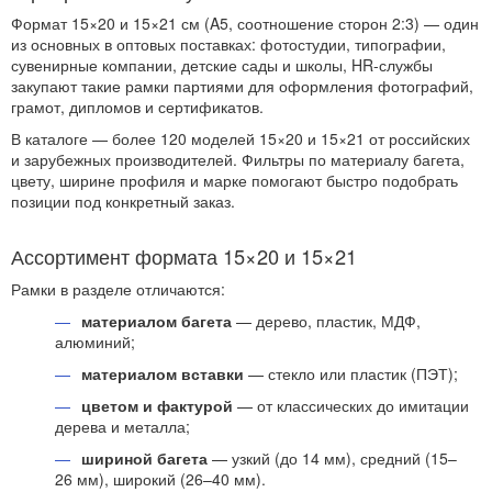
Формат 15×20 и 15×21 см (A5, соотношение сторон 2:3) — один
из основных в оптовых поставках: фотостудии, типографии,
сувенирные компании, детские сады и школы, HR-службы
закупают такие рамки партиями для оформления фотографий,
грамот, дипломов и сертификатов.
В каталоге — более 120 моделей 15×20 и 15×21 от российских
и зарубежных производителей. Фильтры по материалу багета,
цвету, ширине профиля и марке помогают быстро подобрать
позиции под конкретный заказ.
Ассортимент формата 15×20 и 15×21
Рамки в разделе отличаются:
материалом багета
— дерево, пластик, МДФ,
алюминий;
материалом вставки
— стекло или пластик (ПЭТ);
цветом и фактурой
— от классических до имитации
дерева и металла;
шириной багета
— узкий (до 14 мм), средний (15–
26 мм), широкий (26–40 мм).