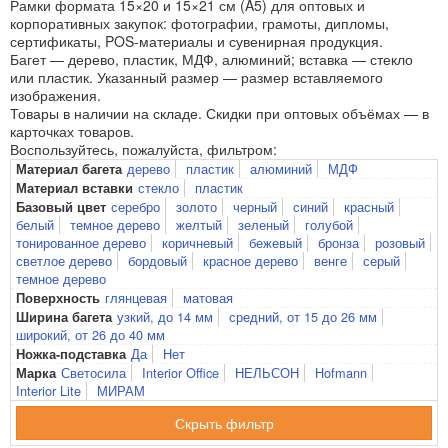
Рамки формата 15×20 и 15×21 см (A5) для оптовых и
корпоративных закупок: фотографии, грамоты, дипломы,
сертификаты, POS-материалы и сувенирная продукция.
Багет — дерево, пластик, МДФ, алюминий; вставка — стекло
или пластик. Указанный размер — размер вставляемого
изображения.
Товары в наличии на складе. Скидки при оптовых объёмах — в
карточках товаров.
Воспользуйтесь, пожалуйста, фильтром:
дерево
пластик
алюминий
МДФ
Материал багета
стекло
пластик
Материал вставки
серебро
золото
черный
синий
красный
Базовый цвет
белый
темное дерево
желтый
зеленый
голубой
тонированное дерево
коричневый
бежевый
бронза
розовый
светлое дерево
бордовый
красное дерево
венге
серый
темное дерево
глянцевая
матовая
Поверхность
узкий, до 14 мм
средний, от 15 до 26 мм
Ширина багета
широкий, от 26 до 40 мм
Да
Нет
Ножка-подставка
Светосила
Interior Office
НЕЛЬСОН
Hofmann
Марка
Interior Lite
МИРАМ
фильтр