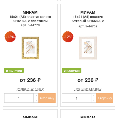
МИРАМ
МИРАМ
15x21 (А5) пластик золото
15x21 (А5) пластик
651618-6, с пластиком
бежевый 651668-6, с
арт. 5-44770
пластиком
арт. 5-44752
в наличии
в наличии
от 236 ₽
от 236 ₽
Розница: 415.00 ₽
Розница: 415.00 ₽
в корзину
в корзину
МИРАМ
МИРАМ