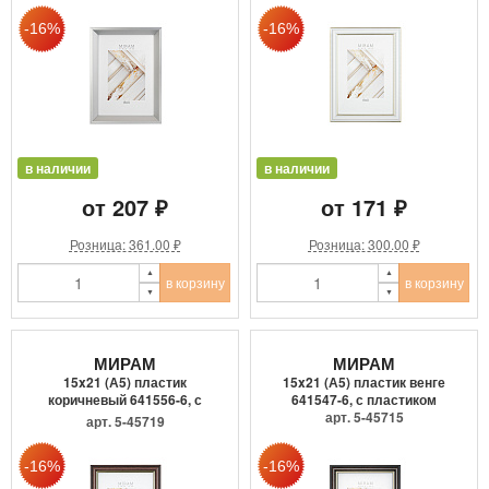
в наличии
в наличии
от 207 ₽
от 171 ₽
Розница: 361.00 ₽
Розница: 300.00 ₽
в корзину
в корзину
МИРАМ
МИРАМ
15x21 (А5) пластик
15x21 (А5) пластик венге
коричневый 641556-6, с
641547-6, с пластиком
пласти...
арт. 5-45715
арт. 5-45719