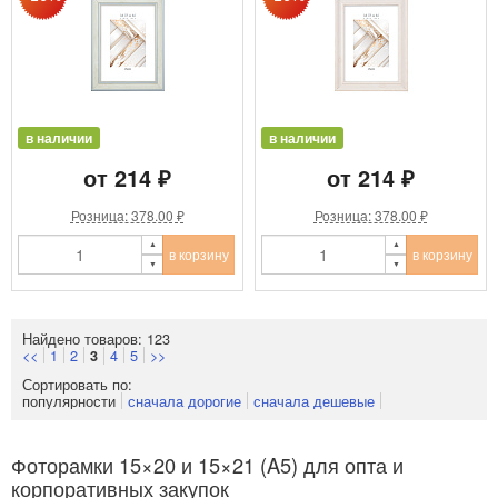
в наличии
в наличии
от 214 ₽
от 214 ₽
Розница: 378.00 ₽
Розница: 378.00 ₽
в корзину
в корзину
Найдено товаров: 123
<<
1
2
4
5
>>
3
Сортировать по:
популярности
сначала дорогие
сначала дешевые
Фоторамки 15×20 и 15×21 (A5) для опта и
корпоративных закупок