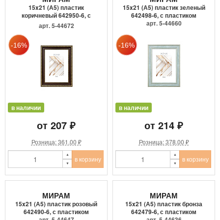
15x21 (А5) пластик
15x21 (А5) пластик зеленый
коричневый 642950-6, с
642498-6, с пластиком
пласти...
арт. 5-44660
арт. 5-44672
в наличии
в наличии
от 207 ₽
от 214 ₽
Розница: 361.00 ₽
Розница: 378.00 ₽
в корзину
в корзину
МИРАМ
МИРАМ
15x21 (А5) пластик розовый
15x21 (А5) пластик бронза
642490-6, с пластиком
642479-6, с пластиком
арт. 5-44647
арт. 5-44636