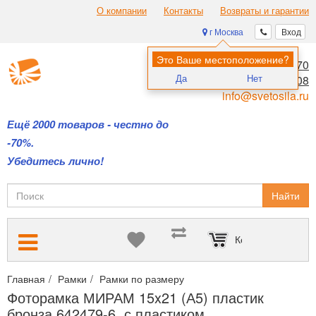
О компании
Контакты
Возвраты и гарантии
г Москва
Вход
Это Ваше местоположение?
8 (495) 970-00-70
Да
Нет
8 (800) 700-11-08
info@svetosila.ru
Ещё 2000 товаров - честно до
-70%.
Убедитесь лично!
Найти
Корзина пуста
Главная
Рамки
Рамки по размеру
Рамки 15х20 и 15х21 (А5
Фоторамка МИРАМ 15x21 (А5) пластик
бронза 642479-6, с пластиком