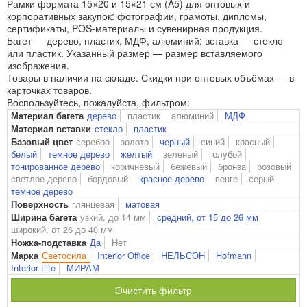
Рамки формата 15×20 и 15×21 см (A5) для оптовых и
корпоративных закупок: фотографии, грамоты, дипломы,
сертификаты, POS-материалы и сувенирная продукция.
Багет — дерево, пластик, МДФ, алюминий; вставка — стекло
или пластик. Указанный размер — размер вставляемого
изображения.
Товары в наличии на складе. Скидки при оптовых объёмах — в
карточках товаров.
Воспользуйтесь, пожалуйста, фильтром:
дерево
пластик
алюминий
МДФ
Материал багета
стекло
пластик
Материал вставки
серебро
золото
черный
синий
красный
Базовый цвет
белый
темное дерево
желтый
зеленый
голубой
тонированное дерево
коричневый
бежевый
бронза
розовый
светлое дерево
бордовый
красное дерево
венге
серый
темное дерево
глянцевая
матовая
Поверхность
узкий, до 14 мм
средний, от 15 до 26 мм
Ширина багета
широкий, от 26 до 40 мм
Да
Нет
Ножка-подставка
Светосила
Interior Office
НЕЛЬСОН
Hofmann
Марка
Interior Lite
МИРАМ
Очистить фильтр