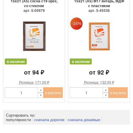
15x21 (А5) сосна с19 орех,
15x21 (А5) М17 янтарь, МДФ
со стеклом
с пластиком
арт. 5-05979
арт. 5-45536
в наличии
в наличии
от 94 ₽
от 92 ₽
Розница: 171.00 ₽
Розница: 132.00 ₽
в корзину
в корзину
Сортировать по:
популярности
сначала дорогие
сначала дешевые