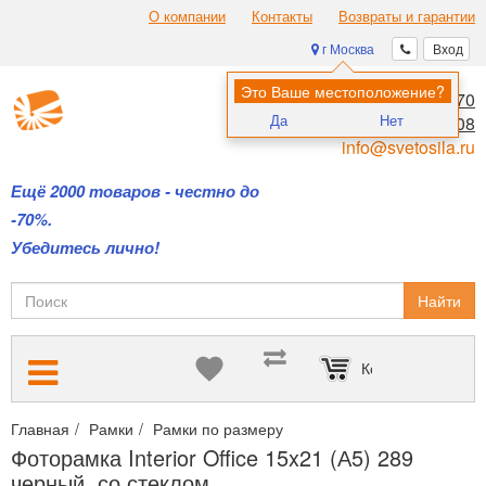
О компании
Контакты
Возвраты и гарантии
г Москва
Вход
Это Ваше местоположение?
8 (495) 970-00-70
Да
Нет
8 (800) 700-11-08
info@svetosila.ru
Ещё 2000 товаров - честно до
-70%.
Убедитесь лично!
Найти
Корзина пуста
Главная
Рамки
Рамки по размеру
Рамки 15х20 и 15х21 (А5
Фоторамка Interior Office 15x21 (А5) 289
черный, со стеклом