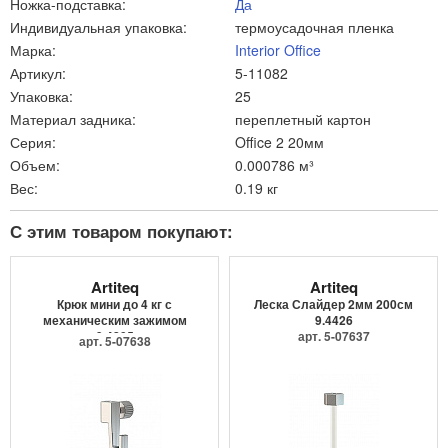
Ножка-подставка:
Да
Индивидуальная упаковка:
термоусадочная пленка
Марка:
Interior Office
Артикул:
5-11082
Упаковка:
25
Материал задника:
переплетный картон
Серия:
Office 2 20мм
Объем:
0.000786 м³
Вес:
0.19 кг
С этим товаром покупают:
Artiteq
Artiteq
Крюк мини до 4 кг с
Леска Слайдер 2мм 200см
механическим зажимом
9.4426
9.4205
арт. 5-07637
арт. 5-07638