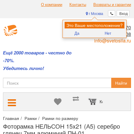
О компании
Контакты
Возвраты и гарантии
г Москва
Вход
Это Ваше местоположение?
8 (495) 970-00-70
Да
Нет
8 (800) 700-11-08
info@svetosila.ru
Ещё 2000 товаров - честно до
-70%.
Убедитесь лично!
Найти
Корзина пуста
Главная
Рамки
Рамки по размеру
Рамки 15х20 и 15х21 (А5
Фоторамка НЕЛЬСОН 15x21 (А5) серебро
глянец 7мм алюминий ПН-01