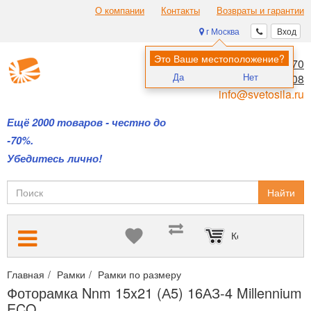
О компании
Контакты
Возвраты и гарантии
г Москва
Вход
Это Ваше местоположение?
8 (495) 970-00-70
Да
Нет
8 (800) 700-11-08
info@svetosila.ru
Ещё 2000 товаров - честно до
-70%.
Убедитесь лично!
Найти
Корзина пуста
Главная
Рамки
Рамки по размеру
Рамки 15х20 и 15х21 (А5
Фоторамка Nnm 15x21 (А5) 16АЗ-4 Millennium
ECO