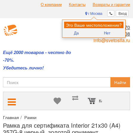
О компании
Контакты
Возвраты и гарантии
г Москва
Вход
Это Ваше местоположение?
8 (495) 970-00-70
Да
Нет
8 (800) 700-11-08
info@svetosila.ru
Ещё 2000 товаров - честно до
-70%.
Убедитесь лично!
Найти
Корзина пуста
Главная
Рамки
Рамки для дипломов и сертификатов А4 и А3
Рамка для сертификата Interior 21x30 (A4)
357G-8 черный, золотой орнамент