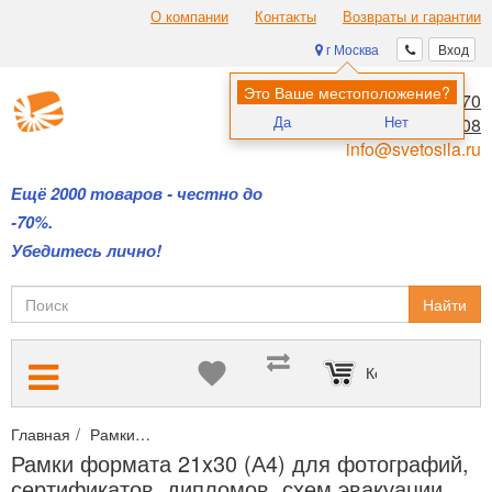
О компании
Контакты
Возвраты и гарантии
г Москва
Вход
Это Ваше местоположение?
8 (495) 970-00-70
Да
Нет
8 (800) 700-11-08
info@svetosila.ru
Ещё 2000 товаров - честно до
-70%.
Убедитесь лично!
Найти
Корзина пуста
Главная
Рамки
Рамки для дипломов и сертификатов А4 и А3
Рамки формата 21x30 (А4) для фотографий,
сертификатов, дипломов, схем эвакуации...