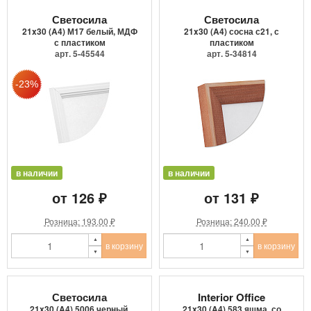
Светосила
Светосила
21x30 (A4) М17 белый, МДФ
21x30 (A4) сосна с21, с
с пластиком
пластиком
арт. 5-45544
арт. 5-34814
в наличии
в наличии
от 126 ₽
от 131 ₽
Розница: 193.00 ₽
Розница: 240.00 ₽
в корзину
в корзину
Светосила
Interior Office
21x30 (A4) 5006 черный,
21x30 (A4) 583 яшма, со