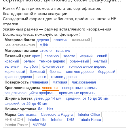
Рамки A4 для дипломов, аттестатов, сертификатов,
благодарностей и схем эвакуации.
Стандартный формат для кабинетов, приёмных, школ и HR-
отделов.
Указанный размер — размер вставляемого изображения.
Воспользуйтесь, пожалуйста, фильтром:
дерево
пластик
алюминий
Материал багета
безбагетная-клип
МДФ
стекло
пластик
Материал вставки
орех
серебро
золото
черный
синий
Базовый цвет
красный
белый
темное дерево
оранжевый
желтый
зеленый
голубой
фиолетовый
тонированное дерево
коричневый
бежевый
бронза
светлое дерево
бордовый
красное дерево
венге
темное дерево
глянцевая
матовая
лакированная
Поверхность
лепестки
поворотные зажимы
Крепление задника
защелкивающийся профиль
прижимные пружины
узкий, до 14 мм
средний, от 15 до 26 мм
Ширина багета
широкий, от 26 до 40 мм
Да
Нет
Ножка-подставка
Светосила
Светосила Радуга
Interior Office
Марка
НЕЛЬСОН
Interior Lite
Interior
DB8
Tabula Rossa
Interior Poster
МИРАМ